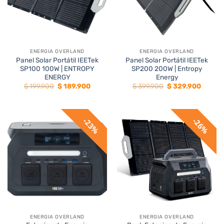
ENERGIA OVERLAND
ENERGIA OVERLAND
Panel Solar Portátil IEETek
Panel Solar Portátil IEETek
SP100 100W | ENTROPY
SP200 200W | Entropy
ENERGY
Energy
El
El
El
El
$
199.900
$
189.900
$
399.900
$
329.900
precio
precio
precio
precio
original
actual
original
actual
era:
es:
era:
es:
$ 199.900.
$ 189.900.
$ 399.900.
$ 329.9
23%
26%
ENERGIA OVERLAND
ENERGIA OVERLAND