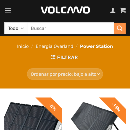
Saltar
al
contenido
Buscar
por:
Inicio
/
Energia Overland
/
Power Station
FILTRAR
18%
5%