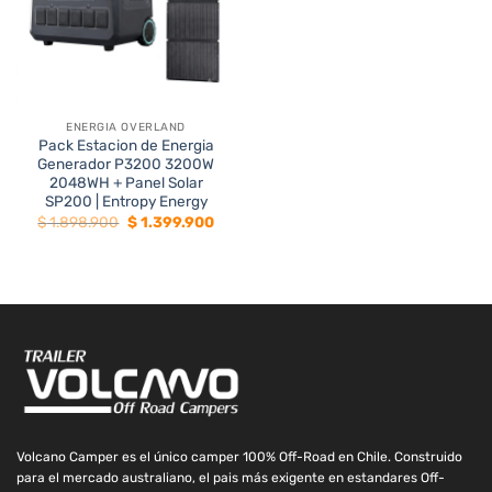
ENERGIA OVERLAND
Pack Estacion de Energia
Generador P3200 3200W
2048WH + Panel Solar
SP200 | Entropy Energy
El
El
$
1.898.900
$
1.399.900
precio
precio
original
actual
era:
es:
$ 1.898.900.
$ 1.399.900.
Volcano Camper es el único camper 100% Off-Road en Chile. Construido
para el mercado australiano, el pais más exigente en estandares Off-