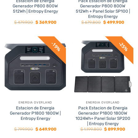
Estacion de Energia
Pack Estacion de Energia
Generador P800 800W
Generador P800 800W
512Wh | Entropy Energy
512Wh + Panel Solar SP100 |
Entropy Energy
El
El
El
El
$
479.900
$
369.900
$
679.800
$
499.900
precio
precio
precio
precio
original
actual
original
actual
era:
es:
era:
es:
$ 479.900.
$ 369.900.
$ 679.800.
$ 499.9
19%
25%
ENERGIA OVERLAND
ENERGIA OVERLAND
Estacion de Energia
Pack Estacion de Energia
Generador P1800 1800W |
Generador P1800 1800W
Entropy Energy
1024Wh+ Panel Solar SP200
| Entropy Energy
El
El
El
El
$
799.900
$
649.900
$
1.199.800
$
899.900
precio
precio
precio
precio
original
actual
original
actual