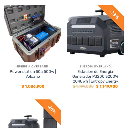
era:
es:
era:
es:
$ 799.900.
$ 649.900.
$ 1.199.800.
$ 899.
23%
ENERGIA OVERLAND
ENERGIA OVERLAND
Power station 50a 500w |
Estacion de Energia
Volcano
Generador P3200 3200W
2048Wh | Entropy Energy
El
El
$
1.086.900
$
1.499.000
$
1.149.900
precio
preci
original
actua
era:
es:
$ 1.499.000.
$ 1.14
26%