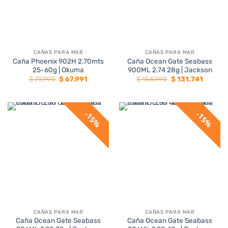
CAÑAS PARA MAR
CAÑAS PARA MAR
Caña Phoenix 902H 2.70mts
Caña Ocean Gate Seabass
25-60g | Okuma
900ML 2.74 28g | Jackson
El
El
El
El
$
79.990
$
67.991
$
154.990
$
131.741
precio
precio
precio
precio
original
actual
original
actual
era:
es:
era:
es:
$ 79.990.
$ 67.991.
$ 154.990.
$ 131.74
15%
15%
CAÑAS PARA MAR
CAÑAS PARA MAR
Caña Ocean Gate Seabass
Caña Ocean Gate Seabass