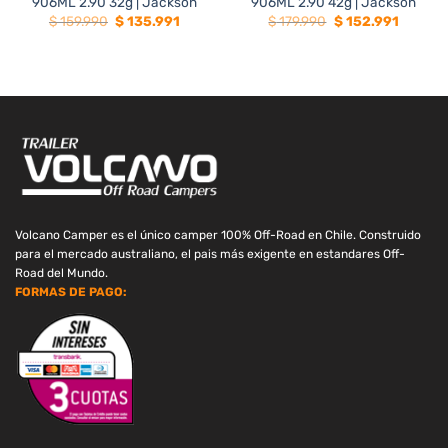
906ML 2.90 32g | Jackson
906ML 2.90 42g | Jackson
El
El
El
El
$
159.990
$
135.991
$
179.990
$
152.991
precio
precio
precio
precio
original
actual
original
actual
era:
es:
era:
es:
$ 159.990.
$ 135.991.
$ 179.990.
$ 152.99
Volcano Camper es el único camper 100% Off-Road en Chile. Construido
para el mercado australiano, el pais más exigente en estandares Off-
Road del Mundo.
FORMAS DE PAGO: