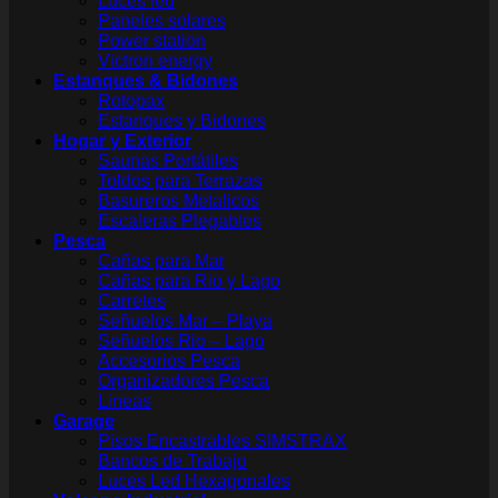
Luces led
Paneles solares
Power station
Victron energy
Estanques & Bidones
Rotopax
Estanques y Bidones
Hogar y Exterior
Saunas Portátiles
Toldos para Terrazas
Basureros Metalicos
Escaleras Plegables
Pesca
Cañas para Mar
Cañas para Rio y Lago
Carretes
Señuelos Mar – Playa
Señuelos Rio – Lago
Accesorios Pesca
Organizadores Pesca
Lineas
Garage
Pisos Encastrables SIMSTRAX
Bancos de Trabajo
Luces Led Hexagonales