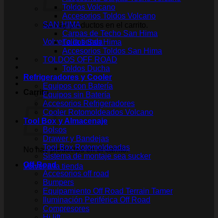
Toldos Volcano
Accesorios Toldos Volcano
SAN HIMA
No hay productos en el carrito.
Carpas de Techo San Hima
Volver a la tienda
Toldos San Hima
Accesorios Toldos San Hima
TOLDOS OFF ROAD
Toldos Ducha
Refrigeradores y Cooler
Equipos con Batería
Carrito
Equipos sin Batería
Accesorios Refrigeradores
Cooler Rotomoldeados Volcano
Tool Box y Almacenaje
Bolsos
Drawer y Bandejas
Tool Box Rotomoldeadas
No hay productos en el carrito.
Sistema de montaje sea sucker
Off-Road
Volver a la tienda
Accesorios off road
Bumpers
Equipamiento Off Road Terrain Tamer
Iluminación Periférica Off Road
Compresores
Hi lift