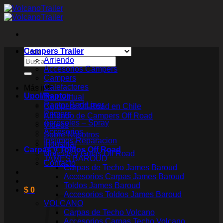
Saltar
al
contenido
Campers Trailer
Buscar
Arriendo
por:
Accesorios Campers
Campers
Calefactores
Más info
Upol/Raptor
Tour Virtual
Raptor Bed Liner
Campers Off Road en Chile
Primers
Arriendo de Campers Off Road
Aerosoles – Spray
Videos
Accesorios
Sobre Nosotros
Insumos Reparacion
Industrial
Carpas y Toldos Off Road
Noticias y Guías Off Road
JAMES BAROUD
Contacto
Carpas de Techo James Baroud
Accesorios Carpas James Baroud
Toldos James Baroud
$
0
Accesorios Toldos James Baroud
VOLCANO
Carpas de Techo Volcano
Accesorios Carpas Techo Volcano