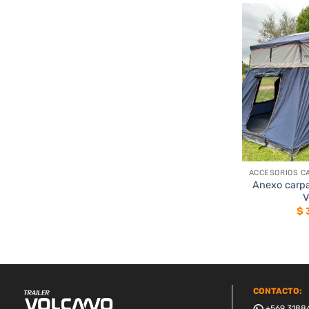
+
Anexo carpa
V
$
CONTACTO:
+569 3188