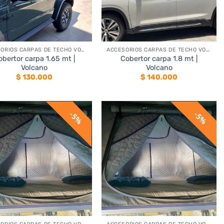
+
ACCESORIOS CARPAS DE TECHO VOLCANO
ACCESORIOS CARPAS DE TECHO VOLCANO
obertor carpa 1.65 mt |
Cobertor carpa 1.8 mt |
Volcano
Volcano
$
130.000
$
140.000
5%
5%
+