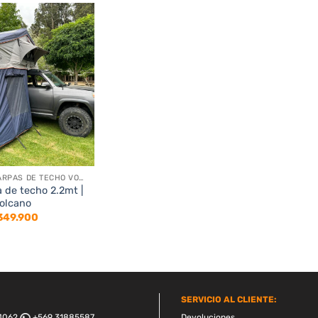
$ 219.900.
$ 208.905.
ACCESORIOS CARPAS DE TECHO VOLCANO
 de techo 2.2mt |
olcano
349.900
SERVICIO AL CLIENTE:
4062
+569 31885587
Devoluciones