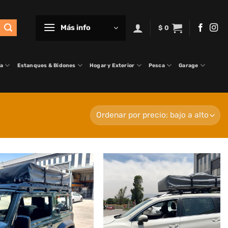
Más info
$
0
ía
Estanques & Bidones
Hogar y Exterior
Pesca
Garage