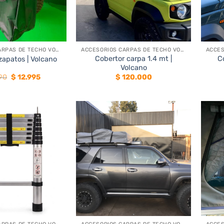
+
+
ACCESORIOS CARPAS DE TECHO VOLCANO
ACCESORIOS CARPAS DE TECHO VOLCANO
Cobertor carpa 1.4 mt |
C
zapatos | Volcano
Volcano
El
El
90
$
12.995
$
120.000
precio
precio
original
actual
era:
es:
$ 25.990.
$ 12.995.
+
+