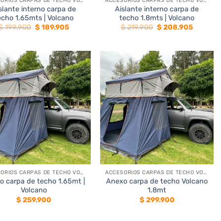
ACCESORIOS CARPAS DE TECHO VOLCANO
ACCESORIOS CARPAS DE TECHO VOLCANO
slante interno carpa de
Aislante interno carpa de
echo 1.65mts | Volcano
techo 1.8mts | Volcano
El
El
El
El
$
199.900
$
189.905
$
219.900
$
208.905
precio
precio
precio
precio
original
actual
original
actual
era:
es:
era:
es:
$ 199.900.
$ 189.905.
$ 219.900.
$ 208.9
+
ACCESORIOS CARPAS DE TECHO VOLCANO
ACCESORIOS CARPAS DE TECHO VOLCANO
o carpa de techo 1.65mt |
Anexo carpa de techo Volcano
Volcano
1.8mt
$
259.900
$
299.900