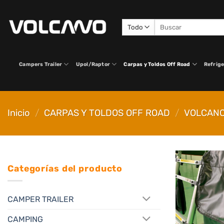
Saltar
al
Buscar
contenido
por:
Campers Trailer
Upol/Raptor
Carpas y Toldos Off Road
Refrige
Inicio
/
CARPAS Y TOLDOS OFF ROAD
/
VOLCAN
Categorías del producto
CAMPER TRAILER
CAMPING