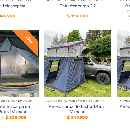
ACCESORIOS CARPAS DE TECHO VOLCANO
ACCESORIOS CARPAS DE TECHO VOLCANO
Ai
a telescopica
Cobertor carpa 2.2
t
149.900
$
150.000
5%
+
+
ACCESORIOS CARPAS DE TECHO VOLCANO
ACCESORIOS CARPAS DE TECHO VOLCANO
interno carpa de
Anexo carpa de techo 1.4mt |
Anex
2mts | Volcano
Volcano
El
El
00
$
208.905
$
249.900
precio
precio
original
actual
era:
es: