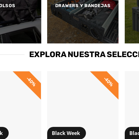
OLSOS
DRAWERS Y BANDEJAS
EXPLORA NUESTRA SELECC
40%
40%
ek
Black Week
Bla
+
+