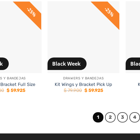
$ 69.900.
$ 41.940.
25%
25%
ek
Black Week
Bla
+
+
S Y BANDEJAS
DRAWERS Y BANDEJAS
 Bracket Full Size
Kit Wings y Bracket Pick Up
K
El
El
El
El
00
$
59.925
$
79.900
$
59.925
precio
precio
precio
precio
original
actual
original
actual
era:
es:
era:
es:
$ 79.900.
$ 59.925.
$ 79.900.
$ 59.925.
1
2
3
4