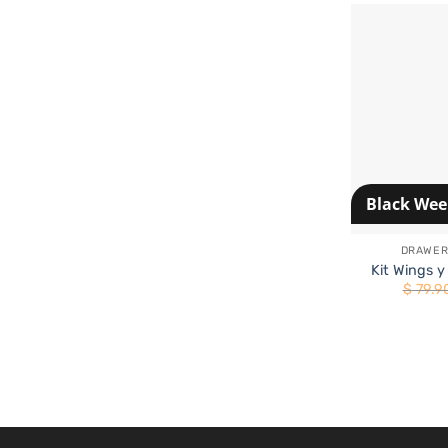
Black We
+
DRAWER
Kit Wings y
$
79.9