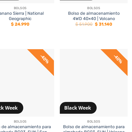
BOLSOS
BOLSOS
anano Sierra | National
Bolso de almacenamiento
Geographic
4WD 40×40 | Volcano
El
El
$
24.990
$
51.900
$
31.140
precio
precio
original
actual
era:
es:
$ 51.900.
$ 31.140.
40%
40%
ck Week
Black Week
+
BOLSOS
BOLSOS
o de almacenamiento para
Bolso de almacenamiento para