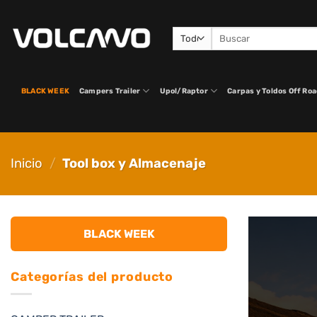
Saltar
al
Buscar
contenido
por:
BLACK WEEK
Campers Trailer
Upol/Raptor
Carpas y Toldos Off Ro
Inicio
/
Tool box y Almacenaje
BLACK WEEK
Categorías del producto