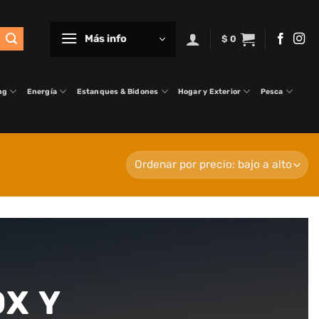
Más info
$
0
ng
Energía
Estanques & Bidones
Hogar y Exterior
Pesca
OX Y