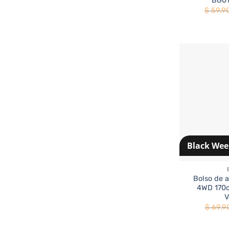
BG01
$
59.9
Black We
+
Bolso de 
4WD 170
V
$
69.9