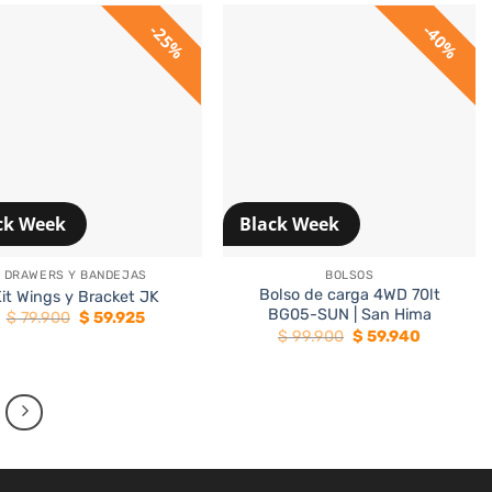
25%
40%
ck Week
Black Week
+
DRAWERS Y BANDEJAS
BOLSOS
Bolso de carga 4WD 70lt
it Wings y Bracket JK
BG05-SUN | San Hima
El
El
$
79.900
$
59.925
precio
precio
El
El
$
99.900
$
59.940
original
actual
precio
precio
era:
es:
original
actual
$ 79.900.
$ 59.925.
era:
es:
$ 99.900.
$ 59.940.