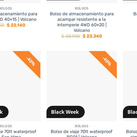
BOLSOS
BOLSOS
macenamiento para
Bolso de almacenamiento para
B
 40×15 | Volcano
acampar resistente a la
intemperie 4WD 60×20 |
El
El
00
$
22.140
precio
precio
Volcano
original
actual
El
El
$
38.900
$
23.340
era:
es:
precio
precio
$ 36.900.
$ 22.140.
original
actual
era:
es:
$ 38.900.
$ 23.340.
40%
40%
ek
Black Week
Bla
+
+
BOLSOS
BOLSOS
je 70lt waterproof
Bolso de viaje 70lt waterproof
Bols