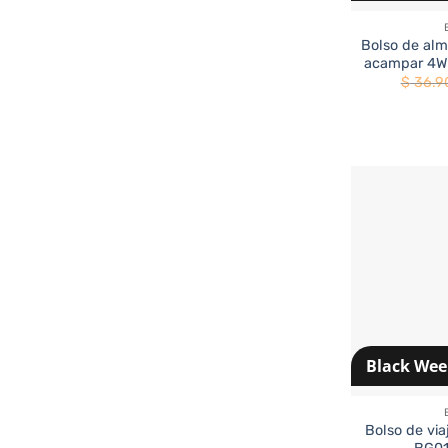
Bolso de al
acampar 4WD
$
36.9
Black We
+
Bolso de via