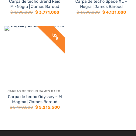
Carpa de techo Grand Raid
Carpa de techo Space XL –
M -Negra | James Baroud
Negra | James Baroud
El
El
El
El
$
4.190.000
$
3.771.000
$
4.590.000
$
4.131.000
precio
precio
precio
preci
original
actual
original
actua
era:
es:
era:
es:
$ 4.190.000.
$ 3.771.000.
$ 4.590.000.
$ 4.1
5%
CARPAS DE TECHO JAMES BAROUD
Carpa de techo Odyssey – M
Magma | James Baroud
El
El
$
5.490.000
$
5.215.500
precio
precio
original
actual
era:
es:
$ 5.490.000.
$ 5.215.500.