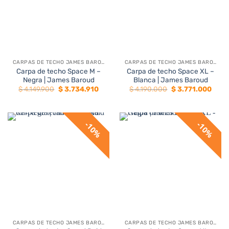
CARPAS DE TECHO JAMES BAROUD
CARPAS DE TECHO JAMES BAROUD
Carpa de techo Space M –
Carpa de techo Space XL –
Negra | James Baroud
Blanca | James Baroud
El
El
El
El
$
4.149.900
$
3.734.910
$
4.190.000
$
3.771.000
precio
precio
precio
preci
original
actual
original
actua
era:
es:
era:
es:
$ 4.149.900.
$ 3.734.910.
$ 4.190.000.
$ 3.7
10%
10%
CARPAS DE TECHO JAMES BAROUD
CARPAS DE TECHO JAMES BAROUD