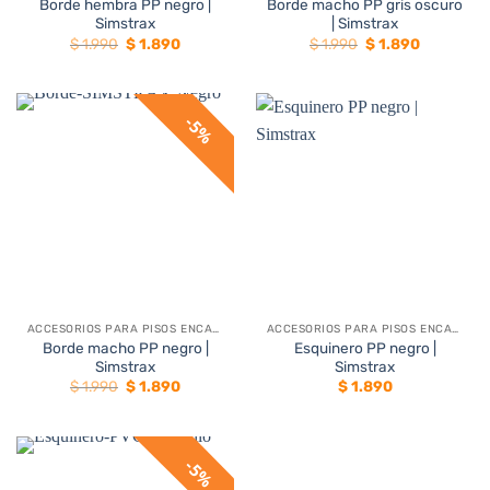
Borde hembra PP negro |
Borde macho PP gris oscuro
Simstrax
| Simstrax
El
El
El
El
$
1.990
$
1.890
$
1.990
$
1.890
precio
precio
precio
precio
original
actual
original
actual
era:
es:
era:
es:
$ 1.990.
$ 1.890.
$ 1.990.
$ 1.890.
5%
ACCESORIOS PARA PISOS ENCASTRABLES
ACCESORIOS PARA PISOS ENCASTRABLES
Borde macho PP negro |
Esquinero PP negro |
Simstrax
Simstrax
El
El
$
1.990
$
1.890
$
1.890
precio
precio
original
actual
era:
es:
$ 1.990.
$ 1.890.
5%