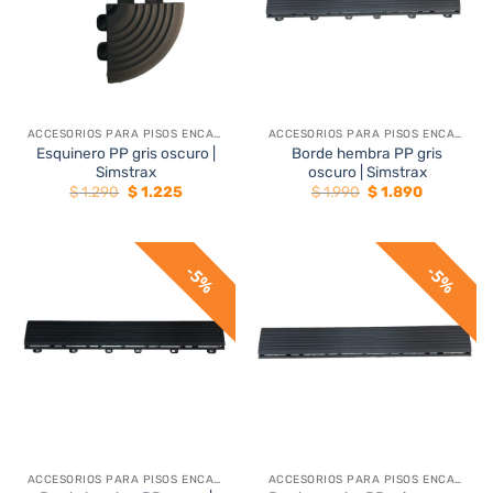
ACCESORIOS PARA PISOS ENCASTRABLES
ACCESORIOS PARA PISOS ENCASTRABLES
Esquinero PP gris oscuro |
Borde hembra PP gris
Simstrax
oscuro | Simstrax
El
El
El
El
$
1.290
$
1.225
$
1.990
$
1.890
precio
precio
precio
precio
original
actual
original
actual
era:
es:
era:
es:
$ 1.290.
$ 1.225.
$ 1.990.
$ 1.890.
5%
5%
ACCESORIOS PARA PISOS ENCASTRABLES
ACCESORIOS PARA PISOS ENCASTRABLES