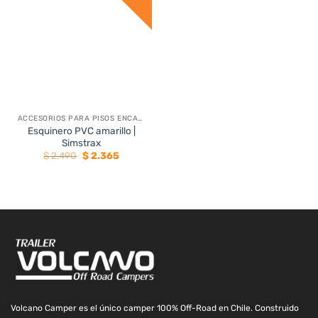
ACCESORIOS PARA PISOS ENCASTRABLES
Esquinero PVC amarillo |
Simstrax
El
El
$
2.490
$
2.365
precio
precio
original
actual
era:
es:
$ 2.490.
$ 2.365.
Volcano Camper es el único camper 100% Off-Road en Chile. Construido