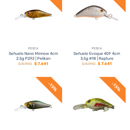
PESCA
PESCA
Señuelo Nano Minnow 4cm
Señuelo Evoque 40F 4cm
2.5g P292 | Pelikan
3.5g #18 | Rapture
El
El
El
El
$
8.990
$
7.641
$
8.990
$
7.641
precio
precio
precio
precio
original
actual
original
actual
era:
es:
era:
es:
$ 8.990.
$ 7.641.
$ 8.990.
$ 7.641.
15%
15%