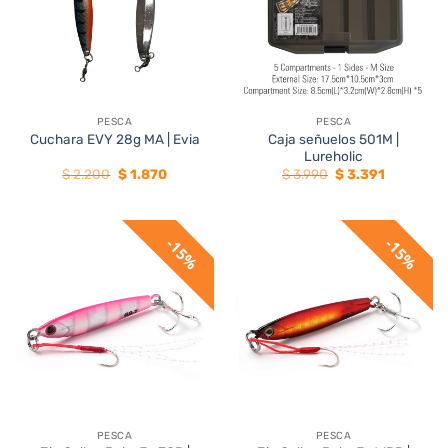
PESCA
PESCA
Caja señuelos 501M |
Cuchara EVY 28g MA | Evia
Lureholic
El
El
El
El
$
2.200
$
1.870
$
3.990
$
3.391
precio
precio
precio
precio
original
actual
original
actual
era:
es:
era:
es:
$ 2.200.
$ 1.870.
$ 3.990.
$ 3.391.
15%
15%
PESCA
PESCA