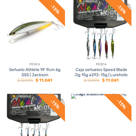
$ 8.990.
$ 7.641.
$ 11.990.
$ 10.191.
15%
15%
PESCA
PESCA
Señuelo Athlete 9F 9cm 6g
Caja señuelos Speed Blade
SSS | Jackson
Jig 15g a292-15g | Lureholic
El
El
El
El
$
12.990
$
11.041
$
12.990
$
11.041
precio
precio
precio
precio
original
actual
original
actual
era:
es:
era:
es:
$ 12.990.
$ 11.041.
$ 12.990.
$ 11.041.
15%
15%