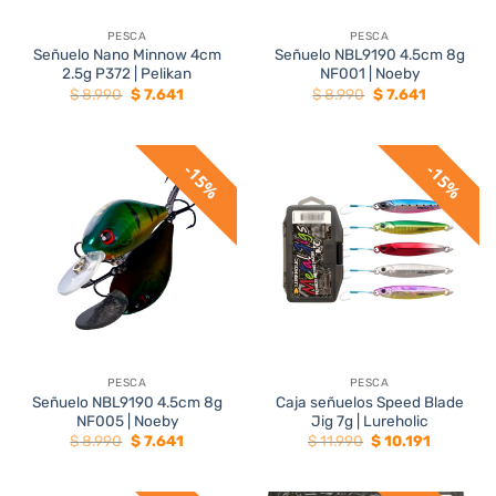
PESCA
PESCA
Señuelo Nano Minnow 4cm
Señuelo NBL9190 4.5cm 8g
2.5g P372 | Pelikan
NF001 | Noeby
El
El
El
El
$
8.990
$
7.641
$
8.990
$
7.641
precio
precio
precio
precio
original
actual
original
actual
era:
es:
era:
es:
$ 8.990.
$ 7.641.
$ 8.990.
$ 7.641.
15%
15%
PESCA
PESCA
Señuelo NBL9190 4.5cm 8g
Caja señuelos Speed Blade
NF005 | Noeby
Jig 7g | Lureholic
El
El
El
El
$
8.990
$
7.641
$
11.990
$
10.191
precio
precio
precio
precio
original
actual
original
actual
era:
es:
era:
es: