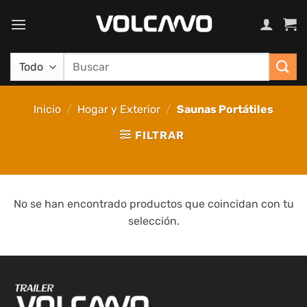
Saltar
al
contenido
Buscar
por:
Inicio
/
Hogar y Exterior
/
Saunas Portátiles
FILTRAR
No se han encontrado productos que coincidan con tu
selección.