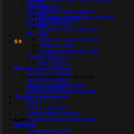
Videos
VOLCANO
Sobre Nosotros
Carpas de Techo Volcano
Industrial
Accesorios Carpas Techo Volcano
Noticias y Guías Off Road
Toldos Volcano
Contacto
Accesorios Toldos Volcano
SAN HIMA
Carpas de Techo San Hima
$
0
Toldos San Hima
Accesorios Toldos San Hima
TOLDOS OFF ROAD
Toldos Ducha
Refrigeradores y Cooler
Equipos con Batería
No hay productos en el carrito.
Equipos sin Batería
Accesorios Refrigeradores
Volver a la tienda
Cooler Rotomoldeados Volcano
Tool Box y Almacenaje
Bolsos
Drawer y Bandejas
Tool Box Rotomoldeadas
Sistema de montaje sea sucker
Carrito
Off-Road
Accesorios off road