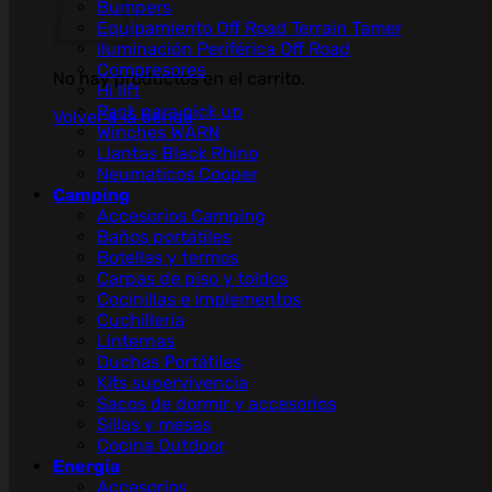
Bumpers
Equipamiento Off Road Terrain Tamer
Iluminación Periférica Off Road
Compresores
No hay productos en el carrito.
Hi lift
Rack para pick up
Volver a la tienda
Winches WARN
Llantas Black Rhino
Neumaticos Cooper
Camping
Accesorios Camping
Baños portátiles
Botellas y termos
Carpas de piso y toldos
Cocinillas e implementos
Cuchillería
Linternas
Duchas Portátiles
Kits supervivencia
Sacos de dormir y accesorios
Sillas y mesas
Cocina Outdoor
Energía
Accesorios