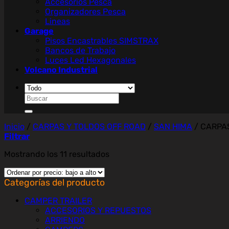
Accesorios Pesca
Organizadores Pesca
Lineas
Garage
Pisos Encastrables SIMSTRAX
Bancos de Trabajo
Luces Led Hexagonales
Volcano Industrial
Buscar
por:
Inicio
/
CARPAS Y TOLDOS OFF ROAD
/
SAN HIMA
/
CARPAS
Filtrar
Ordenado
Mostrando los 11 resultados
por
precio:
Categorías del producto
bajo
a
CAMPER TRAILER
alto
ACCESORIOS Y REPUESTOS
ARRIENDO