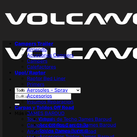
Saltar
al
contenido
Campers Trailer
Arriendo
Accesorios Campers
Campers
Calefactores
Upol/Raptor
Raptor Bed Liner
Primers
Aerosoles – Spray
Buscar
Accesorios
por:
Insumos Reparacion
Carpas y Toldos Off Road
Más info
JAMES BAROUD
Tour Virtual
Carpas de Techo James Baroud
Accesorios Carpas James Baroud
Campers Off Road en Chile
Toldos James Baroud
Arriendo de Campers Off Road
Accesorios Toldos James Baroud