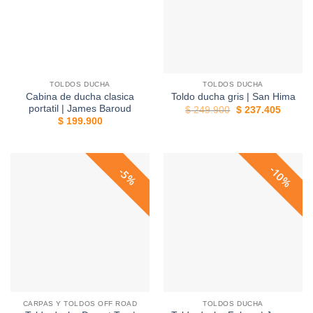
TOLDOS DUCHA
TOLDOS DUCHA
Cabina de ducha clasica
Toldo ducha gris | San Hima
portatil | James Baroud
El
El
$
249.900
$
237.405
precio
precio
$
199.900
original
actual
era:
es:
$ 249.900.
$ 237.
10%
5%
CARPAS Y TOLDOS OFF ROAD
TOLDOS DUCHA