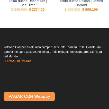
Toldo ducha Desert Tan |
Toldo ducha Falcon | James
San Hima
Baroud
El
El
El
El
$
249.900
$
237.405
$
899.000
$
809.100
precio
precio
precio
precio
original
actual
original
actual
era:
es:
era:
es:
$ 249.900.
$ 237.405.
$ 899.000.
$ 809.
Volcano Camper es el único camper 100% Off-Road en Chile. Construido
para el mercado australiano, el pais más exigente en estandares Off-Road
del Mundo.
FORMAS DE PAGO:
PAGAR CON Webpay