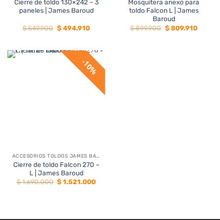
Cierre de toldo 130×242 – 3
Mosquitera anexo para
paneles | James Baroud
toldo Falcon L | James
Baroud
El
El
El
El
$
549.900
$
494.910
$
899.900
$
809.910
precio
precio
precio
precio
original
actual
original
actual
era:
es:
era:
es:
$ 549.900.
$ 494.910.
$ 899.900.
$ 809.9
10%
ACCESORIOS TOLDOS JAMES BAROUD
Cierre de toldo Falcon 270 –
L | James Baroud
El
El
$
1.690.000
$
1.521.000
precio
precio
original
actual
era:
es:
$ 1.690.000.
$ 1.521.000.