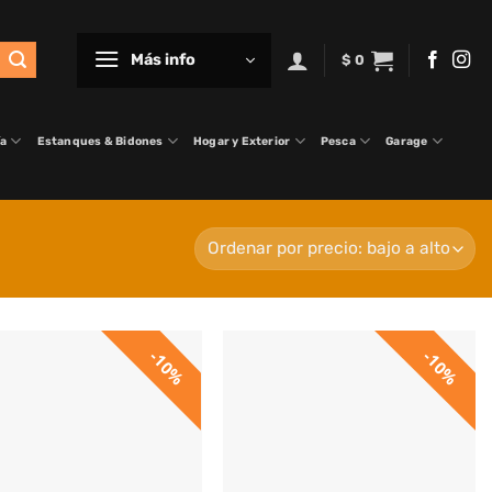
Más info
$
0
ía
Estanques & Bidones
Hogar y Exterior
Pesca
Garage
10%
10%