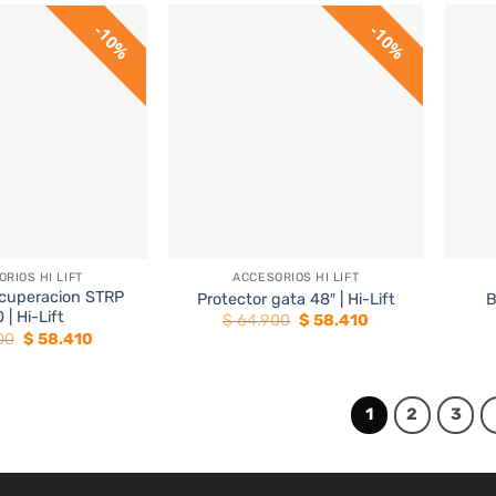
10%
10%
+
+
RIOS HI LIFT
ACCESORIOS HI LIFT
ecuperacion STRP
Protector gata 48″ | Hi-Lift
B
 | Hi-Lift
El
El
$
64.900
$
58.410
precio
precio
El
El
00
$
58.410
original
actual
precio
precio
era:
es:
original
actual
$ 64.900.
$ 58.410.
era:
es:
$ 64.900.
$ 58.410.
1
2
3