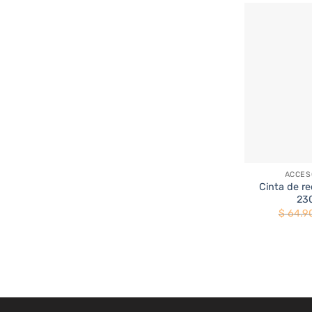
+
ACCESO
Cinta de r
230
$
64.9