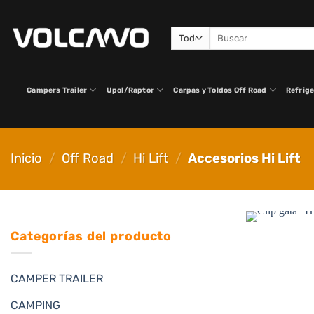
Saltar
al
Buscar
contenido
por:
Campers Trailer
Upol/Raptor
Carpas y Toldos Off Road
Refrige
Inicio
/
Off Road
/
Hi Lift
/
Accesorios Hi Lift
Categorías del producto
CAMPER TRAILER
CAMPING