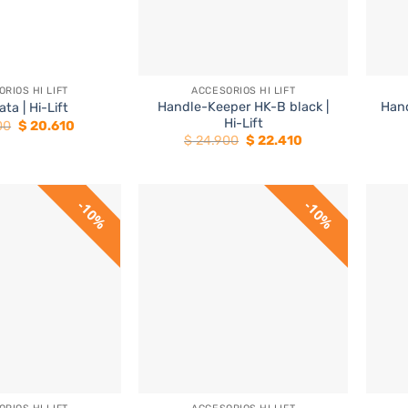
+
+
RIOS HI LIFT
ACCESORIOS HI LIFT
Handle-Keeper HK-B black |
Hand
ata | Hi-Lift
Hi-Lift
El
El
00
$
20.610
precio
precio
El
El
$
24.900
$
22.410
original
actual
precio
precio
era:
es:
original
actual
$ 22.900.
$ 20.610.
era:
es:
$ 24.900.
$ 22.410.
10%
10%
+
+