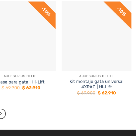
$ 52.900.
$ 47.610.
$ 59.900.
$ 53.910.
10%
10%
+
ACCESORIOS HI LIFT
ACCESORIOS HI LIFT
Kit montaje gata universal
ase para gata | Hi-Lift
4XRAC | Hi-Lift
El
El
$
69.900
$
62.910
precio
precio
El
El
$
69.900
$
62.910
original
actual
precio
precio
era:
es:
original
actual
$ 69.900.
$ 62.910.
era:
es:
$ 69.900.
$ 62.910.