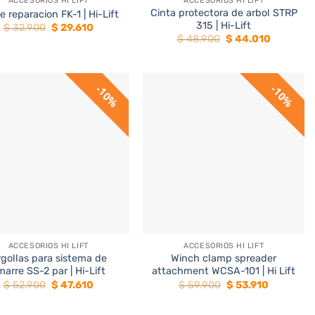
ACCESORIOS HI LIFT
ACCESORIOS HI LIFT
Cinta protectora de arbol STRP
e reparacion FK-1 | Hi-Lift
315 | Hi-Lift
El
El
$
32.900
$
29.610
precio
precio
El
El
$
48.900
$
44.010
original
actual
precio
precio
era:
es:
original
actual
$ 32.900.
$ 29.610.
era:
es:
$ 48.900.
$ 44.010.
10%
10%
+
ACCESORIOS HI LIFT
ACCESORIOS HI LIFT
gollas para sistema de
Winch clamp spreader
marre SS-2 par | Hi-Lift
attachment WCSA-101 | Hi Lift
El
El
El
El
$
52.900
$
47.610
$
59.900
$
53.910
precio
precio
precio
precio
original
actual
original
actual
era:
es:
era:
es: