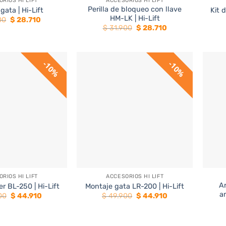
RIOS HI LIFT
ACCESORIOS HI LIFT
Perilla de bloqueo con llave
gata | Hi-Lift
Kit d
HM-LK | Hi-Lift
El
El
00
$
28.710
precio
precio
El
El
$
31.900
$
28.710
original
actual
precio
precio
era:
es:
original
actual
$ 31.900.
$ 28.710.
era:
es:
$ 31.900.
$ 28.710.
10%
10%
+
+
RIOS HI LIFT
ACCESORIOS HI LIFT
Ar
 BL-250 | Hi-Lift
Montaje gata LR-200 | Hi-Lift
a
El
El
El
El
00
$
44.910
$
49.900
$
44.910
precio
precio
precio
precio
original
actual
original
actual
era:
es:
era:
es:
$ 49.900.
$ 44.910.
$ 49.900.
$ 44.910.