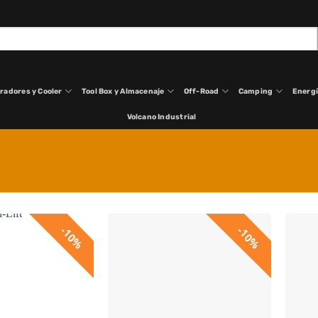
radores y Cooler
Tool Box y Almacenaje
Off-Road
Camping
Energ
Volcano Industrial
10%
10%