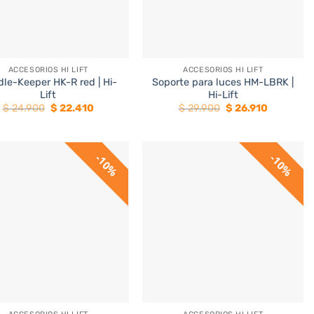
+
ACCESORIOS HI LIFT
ACCESORIOS HI LIFT
le-Keeper HK-R red | Hi-
Soporte para luces HM-LBRK |
Lift
Hi-Lift
El
El
El
El
$
24.900
$
22.410
$
29.900
$
26.910
precio
precio
precio
precio
original
actual
original
actual
era:
es:
era:
es:
$ 24.900.
$ 22.410.
$ 29.900.
$ 26.910.
10%
10%
+