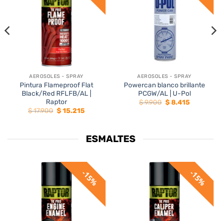
AEROSOLES - SPRAY
AEROSOLES - SPRAY
Pintura Flameproof Flat
Powercan blanco brillante
Black/Red RFLFB/AL |
PCGW/AL | U-Pol
Raptor
El
El
$
9.900
$
8.415
precio
precio
El
El
$
17.900
$
15.215
original
actual
precio
precio
era:
es:
original
actual
$ 9.900.
$ 8.415.
era:
es:
5.
$ 17.900.
$ 15.215.
ESMALTES
15%
15%