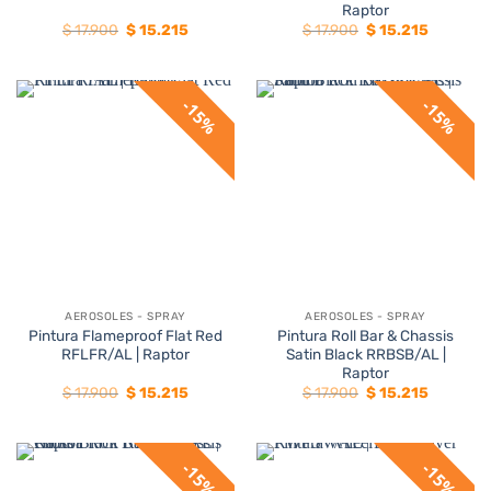
Raptor
El
El
El
El
$
17.900
$
15.215
$
17.900
$
15.215
precio
precio
precio
precio
original
actual
original
actual
era:
es:
era:
es:
$ 17.900.
$ 15.215.
$ 17.900.
$ 15.215.
15%
15%
AEROSOLES - SPRAY
AEROSOLES - SPRAY
Pintura Flameproof Flat Red
Pintura Roll Bar & Chassis
RFLFR/AL | Raptor
Satin Black RRBSB/AL |
Raptor
El
El
El
El
$
17.900
$
15.215
$
17.900
$
15.215
precio
precio
precio
precio
original
actual
original
actual
era:
es:
era:
es:
$ 17.900.
$ 15.215.
$ 17.900.
$ 15.215.
15%
15%