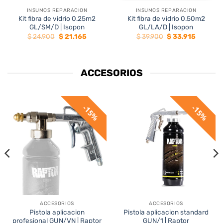
INSUMOS REPARACION
INSUMOS REPARACION
Kit fibra de vidrio 0.25m2
Kit fibra de vidrio 0.50m2
GL/SM/D | Isopon
GL/LA/D | Isopon
El
El
El
El
$
24.900
$
21.165
$
39.900
$
33.915
precio
precio
precio
precio
original
actual
original
actual
era:
es:
era:
es:
5.
$ 24.900.
$ 21.165.
$ 39.900.
$ 33.915.
ACCESORIOS
15%
15%
ACCESORIOS
ACCESORIOS
Pistola aplicacion
Pistola aplicacion standard
profesional GUN/VN | Raptor
GUN/1 | Raptor