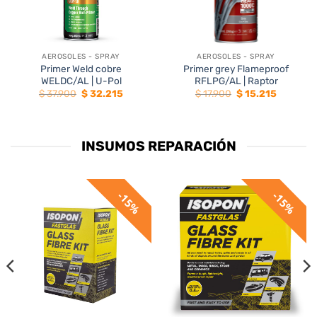
AEROSOLES - SPRAY
AEROSOLES - SPRAY
Primer Weld cobre
Primer grey Flameproof
WELDC/AL | U-Pol
RFLPG/AL | Raptor
El
El
El
El
$
37.900
$
32.215
$
17.900
$
15.215
precio
precio
precio
precio
original
actual
original
actual
era:
es:
era:
es:
65.
$ 37.900.
$ 32.215.
$ 17.900.
$ 15.215.
INSUMOS REPARACIÓN
15%
15%