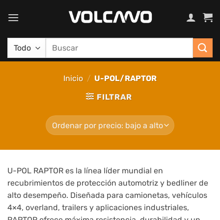
Saltar
al
contenido
Buscar
por:
Inicio
/
U-POL/RAPTOR
FILTRAR
U-POL RAPTOR es la línea líder mundial en
recubrimientos de protección automotriz y bedliner de
alto desempeño. Diseñada para camionetas, vehículos
4×4, overland, trailers y aplicaciones industriales,
RAPTOR ofrece máxima resistencia, durabilidad y un