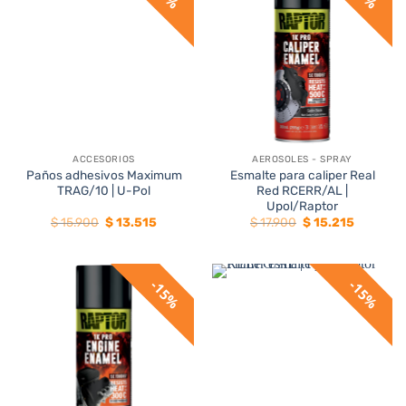
ACCESORIOS
AEROSOLES - SPRAY
Paños adhesivos Maximum
Esmalte para caliper Real
TRAG/10 | U-Pol
Red RCERR/AL |
Upol/Raptor
El
El
El
El
$
15.900
$
13.515
$
17.900
$
15.215
precio
precio
precio
precio
original
actual
original
actual
era:
es:
era:
es:
$ 15.900.
$ 13.515.
$ 17.900.
$ 15.215.
15%
15%