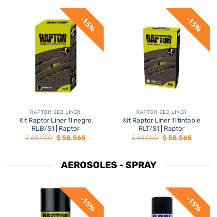
15%
15%
RAPTOR BED LINER
RAPTOR BED LINER
Kit Raptor Liner 1l negro
Kit Raptor Liner 1l tintable
RLB/S1 | Raptor
RLT/S1 | Raptor
El
El
El
El
$
68.900
$
58.565
$
68.900
$
58.565
precio
precio
precio
precio
original
actual
original
actual
era:
es:
era:
es:
.
$ 68.900.
$ 58.565.
$ 68.900.
$ 58.565
AEROSOLES - SPRAY
15%
15%