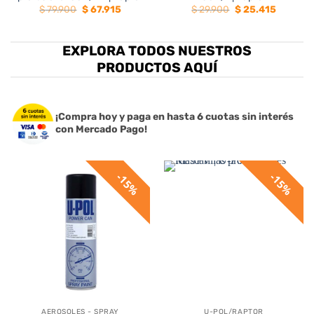
El
El
El
El
$
79.900
$
67.915
$
29.900
$
25.415
precio
precio
precio
precio
original
actual
original
actual
era:
es:
era:
es:
5.
$ 79.900.
$ 67.915.
$ 29.900.
$ 25.415.
EXPLORA TODOS NUESTROS
PRODUCTOS AQUÍ
¡Compra hoy y paga en hasta 6 cuotas sin interés
con Mercado Pago!
15%
15%
AEROSOLES - SPRAY
U-POL/RAPTOR