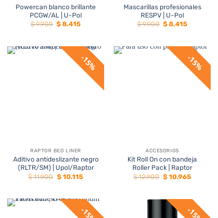
Powercan blanco brillante
Mascarillas profesionales
PCGW/AL | U-Pol
RESPV | U-Pol
El
El
El
El
$
9.900
$
8.415
$
9.900
$
8.415
precio
precio
precio
precio
original
actual
original
actual
era:
es:
era:
es:
$ 9.900.
$ 8.415.
$ 9.900.
$ 8.415.
15%
15%
RAPTOR BED LINER
ACCESORIOS
Aditivo antideslizante negro
Kit Roll On con bandeja
(RLTR/SM) | Upol/Raptor
Roller Pack | Raptor
El
El
El
El
$
11.900
$
10.115
$
12.900
$
10.965
precio
precio
precio
precio
original
actual
original
actual
era:
es:
era:
es:
$ 11.900.
$ 10.115.
$ 12.900.
$ 10.965.
15%
15%