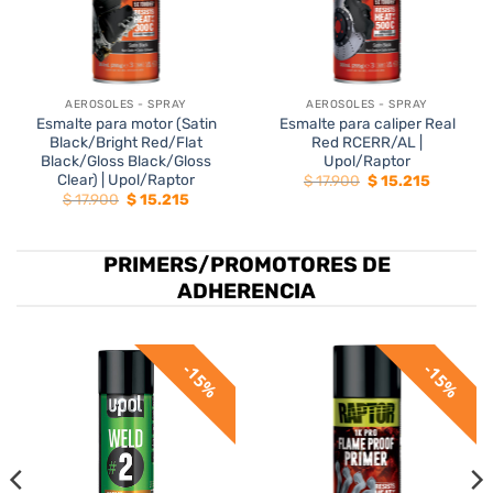
AEROSOLES - SPRAY
AEROSOLES - SPRAY
Esmalte para motor (Satin
Esmalte para caliper Real
Black/Bright Red/Flat
Red RCERR/AL |
Black/Gloss Black/Gloss
Upol/Raptor
Clear) | Upol/Raptor
El
El
$
17.900
$
15.215
precio
precio
El
El
$
17.900
$
15.215
original
actual
precio
precio
era:
es:
original
actual
$ 17.900.
$ 15.215.
era:
es:
$ 17.900.
$ 15.215.
PRIMERS/PROMOTORES DE
ADHERENCIA
15%
15%