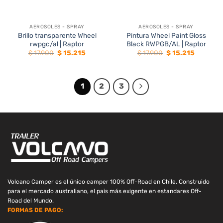
AEROSOLES - SPRAY
AEROSOLES - SPRAY
Brillo transparente Wheel
Pintura Wheel Paint Gloss
rwpgc/al | Raptor
Black RWPGB/AL | Raptor
El
El
El
El
$
17.900
$
15.215
$
17.900
$
15.215
precio
precio
precio
precio
original
actual
original
actual
era:
es:
era:
es:
$ 17.900.
$ 15.215.
$ 17.900.
$ 15.215.
1
2
3
Volcano Camper es el único camper 100% Off-Road en Chile. Construido
para el mercado australiano, el pais más exigente en estandares Off-
Road del Mundo.
FORMAS DE PAGO: