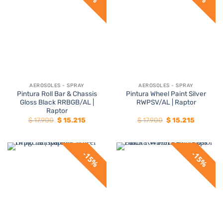
AEROSOLES - SPRAY
AEROSOLES - SPRAY
Pintura Roll Bar & Chassis
Pintura Wheel Paint Silver
Gloss Black RRBGB/AL |
RWPSV/AL | Raptor
Raptor
El
El
El
El
$
17.900
$
15.215
$
17.900
$
15.215
precio
precio
precio
precio
original
actual
original
actual
era:
es:
era:
es:
$ 17.900.
$ 15.215.
$ 17.900.
$ 15.215.
15%
15%