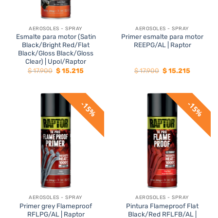
AEROSOLES - SPRAY
AEROSOLES - SPRAY
Esmalte para motor (Satin
Primer esmalte para motor
Black/Bright Red/Flat
REEPG/AL | Raptor
Black/Gloss Black/Gloss
Clear) | Upol/Raptor
El
El
El
El
$
17.900
$
15.215
$
17.900
$
15.215
precio
precio
precio
precio
original
actual
original
actual
era:
es:
era:
es:
$ 17.900.
$ 15.215.
$ 17.900.
$ 15.215.
15%
15%
AEROSOLES - SPRAY
AEROSOLES - SPRAY
Primer grey Flameproof
Pintura Flameproof Flat
RFLPG/AL | Raptor
Black/Red RFLFB/AL |