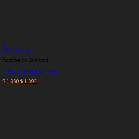
+
Vista Rápida
Accesorios Overland
Cable solar 6mm2 | Rojo
El
El
$
1.990
$
1.393
precio
precio
original
actual
era:
es:
$ 1.990.
$ 1.393.