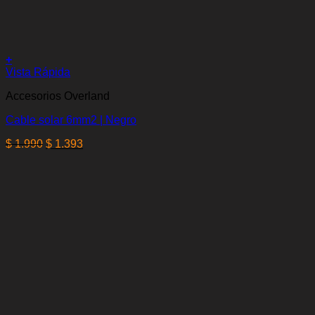
+
Vista Rápida
Accesorios Overland
Cable solar 6mm2 | Negro
El
El
$
1.990
$
1.393
precio
precio
original
actual
era:
es:
$ 1.990.
$ 1.393.