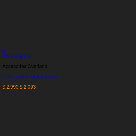
+
Vista Rápida
Accesorios Overland
Cable solar 10mm2 | Rojo
El
El
$
2.990
$
2.093
precio
precio
original
actual
era:
es:
$ 2.990.
$ 2.093.