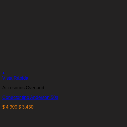
+
Vista Rápida
Accesorios Overland
Conector tipo Anderson 50a
El
El
$
4.900
$
3.430
precio
precio
original
actual
era:
es: