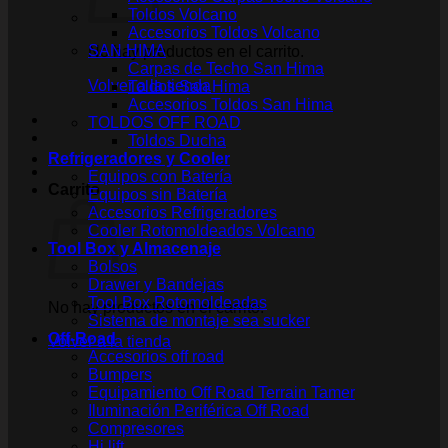
Toldos Volcano
Accesorios Toldos Volcano
SAN HIMA
No hay productos en el carrito.
Carpas de Techo San Hima
Volver a la tienda
Toldos San Hima
Accesorios Toldos San Hima
TOLDOS OFF ROAD
Toldos Ducha
Refrigeradores y Cooler
Equipos con Batería
Carrito
Equipos sin Batería
Accesorios Refrigeradores
Cooler Rotomoldeados Volcano
Tool Box y Almacenaje
Bolsos
Drawer y Bandejas
Tool Box Rotomoldeadas
No hay productos en el carrito.
Sistema de montaje sea sucker
Off-Road
Volver a la tienda
Accesorios off road
Bumpers
Equipamiento Off Road Terrain Tamer
Iluminación Periférica Off Road
Compresores
Hi lift