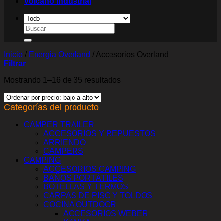
Volcano Industrial
Buscar
por:
Inicio
/
Energia Overland
/
Accesorios Overland
Filtrar
Ordenado
Mostrando 1–16 de 35 resultados
por
precio:
Categorías del producto
bajo
a
alto
CAMPER TRAILER
ACCESORIOS Y REPUESTOS
ARRIENDO
CAMPERS
CAMPING
ACCESORIOS CAMPING
BAÑOS PORTÁTILES
BOTELLAS Y TERMOS
CARPAS DE PISO Y TOLDOS
COCINA OUTDOOR
ACCESORIOS WEBER