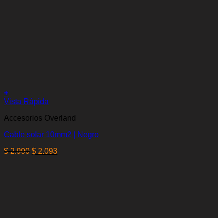
+
Vista Rápida
Accesorios Overland
Cable solar 10mm2 | Negro
El
El
$
2.990
$
2.093
precio
precio
original
actual
era:
es:
$ 2.990.
$ 2.093.