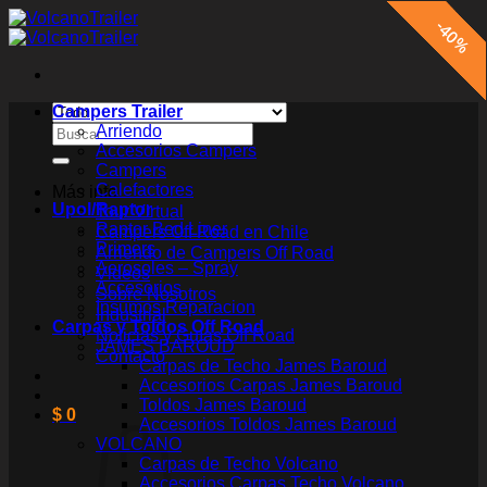
Saltar
30%
30%
30%
30%
30%
30%
50%
50%
30%
30%
40%
5%
al
contenido
Campers Trailer
Buscar
Arriendo
por:
Accesorios Campers
Campers
Calefactores
Más info
Upol/Raptor
Tour Virtual
Raptor Bed Liner
Campers Off Road en Chile
Primers
Arriendo de Campers Off Road
Aerosoles – Spray
Videos
Accesorios
Sobre Nosotros
Insumos Reparacion
Industrial
Carpas y Toldos Off Road
Noticias y Guías Off Road
JAMES BAROUD
Contacto
Carpas de Techo James Baroud
Accesorios Carpas James Baroud
Toldos James Baroud
$
0
Accesorios Toldos James Baroud
VOLCANO
Carpas de Techo Volcano
Accesorios Carpas Techo Volcano