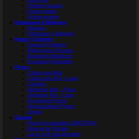
Luces led
Paneles solares
Power station
Victron energy
Estanques & Bidones
Rotopax
Estanques y Bidones
Hogar y Exterior
Saunas Portátiles
Toldos para Terrazas
Basureros Metalicos
Escaleras Plegables
Pesca
Cañas para Mar
Cañas para Rio y Lago
Carretes
Señuelos Mar – Playa
Señuelos Rio – Lago
Accesorios Pesca
Organizadores Pesca
Lineas
Garage
Pisos Encastrables SIMSTRAX
Bancos de Trabajo
Luces Led Hexagonales