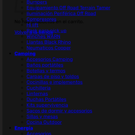
Bumpers
Equipamiento Off Road Terrain Tamer
Iluminación Periférica Off Road
Compresores
No hay productos en el carrito.
Hi lift
Rack para pick up
Volver a la tienda
Winches WARN
Llantas Black Rhino
Neumaticos Cooper
Camping
Accesorios Camping
Baños portátiles
Botellas y termos
Carpas de piso y toldos
Cocinillas e implementos
Cuchillería
Linternas
Duchas Portátiles
Kits supervivencia
Sacos de dormir y accesorios
Sillas y mesas
Cocina Outdoor
Energía
Accesorios