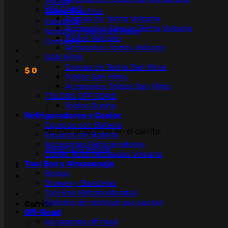
Videos
VOLCANO
Sobre Nosotros
Carpas de Techo Volcano
Industrial
Accesorios Carpas Techo Volcano
Noticias y Guías Off Road
Toldos Volcano
Contacto
Accesorios Toldos Volcano
SAN HIMA
Carpas de Techo San Hima
$
0
Toldos San Hima
Accesorios Toldos San Hima
TOLDOS OFF ROAD
Toldos Ducha
Refrigeradores y Cooler
Equipos con Batería
No hay productos en el carrito.
Equipos sin Batería
Accesorios Refrigeradores
Volver a la tienda
Cooler Rotomoldeados Volcano
Tool Box y Almacenaje
Bolsos
Drawer y Bandejas
Tool Box Rotomoldeadas
Sistema de montaje sea sucker
Carrito
Off-Road
Accesorios off road