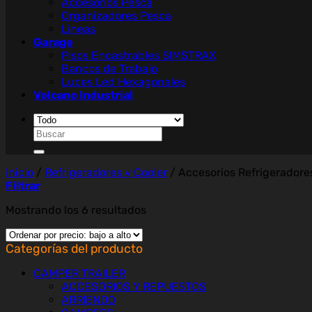
Accesorios Pesca
Organizadores Pesca
Lineas
Garage
Pisos Encastrables SIMSTRAX
Bancos de Trabajo
Luces Led Hexagonales
Volcano Industrial
Buscar
por:
Inicio
/
Refrigeradores y Cooler
/
Accesorios Refrigeradore
Filtrar
Ordenado
Mostrando los 6 resultados
por
precio:
Categorías del producto
bajo
a
CAMPER TRAILER
alto
ACCESORIOS Y REPUESTOS
ARRIENDO