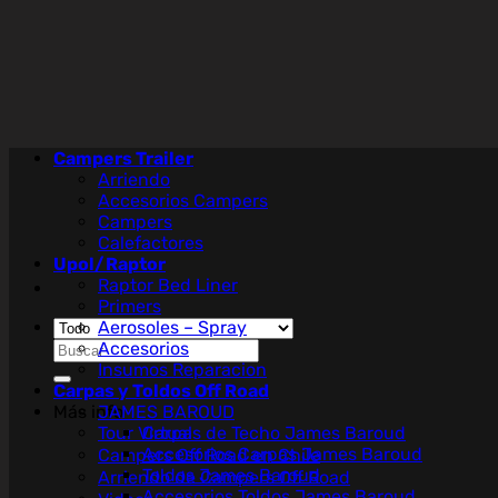
Saltar
al
contenido
Campers Trailer
Arriendo
Accesorios Campers
Campers
Calefactores
Upol/Raptor
Raptor Bed Liner
Primers
Aerosoles – Spray
Buscar
Accesorios
por:
Insumos Reparacion
Carpas y Toldos Off Road
Más info
JAMES BAROUD
Tour Virtual
Carpas de Techo James Baroud
Accesorios Carpas James Baroud
Campers Off Road en Chile
Toldos James Baroud
Arriendo de Campers Off Road
Accesorios Toldos James Baroud