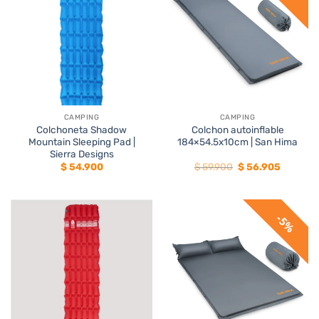
CAMPING
CAMPING
Colchoneta Shadow
Colchon autoinflable
Mountain Sleeping Pad |
184×54.5x10cm | San Hima
Sierra Designs
El
El
$
54.900
$
59.900
$
56.905
precio
precio
original
actual
era:
es:
$ 59.900.
$ 56.905
5%