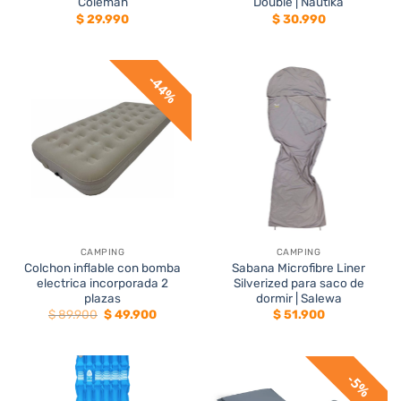
Coleman
Double | Nautika
$
29.990
$
30.990
44%
CAMPING
CAMPING
Colchon inflable con bomba
Sabana Microfibre Liner
electrica incorporada 2
Silverized para saco de
plazas
dormir | Salewa
El
El
$
89.900
$
49.900
$
51.900
precio
precio
original
actual
era:
es:
$ 89.900.
$ 49.900.
5%