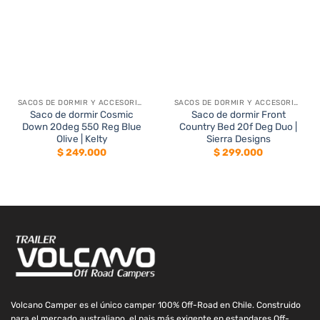
SACOS DE DORMIR Y ACCESORIOS
SACOS DE DORMIR Y ACCESORIOS
Saco de dormir Cosmic
Saco de dormir Front
Down 20deg 550 Reg Blue
Country Bed 20f Deg Duo |
Olive | Kelty
Sierra Designs
$
249.000
$
299.000
Volcano Camper es el único camper 100% Off-Road en Chile. Construido
para el mercado australiano, el pais más exigente en estandares Off-