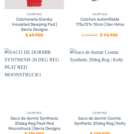
CAMPING
CAMPING
Colchoneta Granby
Colchon autoinflable
Insulated Sleeping Pad |
175x121x 10cm | San Hima
Sierra Designs
El
El
$
69.900
$
99.900
$
94.905
precio
precio
original
actual
era:
es:
$ 99.900.
$ 94.905
CAMPING
CAMPING
Saco de dormir Synthesis
Saco de dormir Cosmic
20deg Reg Peat Red
Synthetic 20deg Reg | Kelty
Moonstruck | Sierra Designs
$
119.000
$
149.900