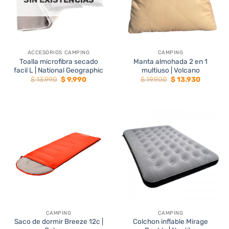
ACCESORIOS CAMPING
CAMPING
Toalla microfibra secado
Manta almohada 2 en 1
facil L | National Geographic
multiuso | Volcano
El
El
El
El
$
13.990
$
9.990
$
19.900
$
13.930
precio
precio
precio
precio
original
actual
original
actual
era:
es:
era:
es:
$ 13.990.
$ 9.990.
$ 19.900.
$ 13.930.
CAMPING
CAMPING
Saco de dormir Breeze 12c |
Colchon inflable Mirage