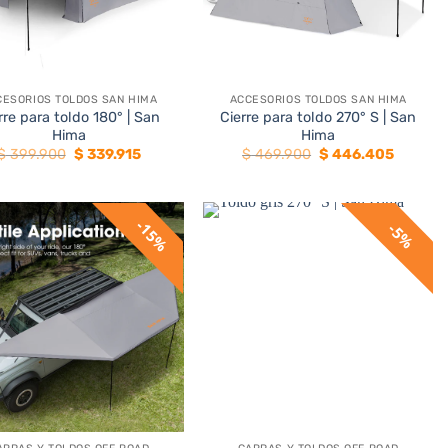
+
CESORIOS TOLDOS SAN HIMA
ACCESORIOS TOLDOS SAN HIMA
rre para toldo 180° | San
Cierre para toldo 270° S | San
Hima
Hima
El
El
El
El
$
399.900
$
339.915
$
469.900
$
446.405
precio
precio
precio
precio
original
actual
original
actual
era:
es:
era:
es:
$ 399.900.
$ 339.915.
$ 469.900.
$ 446.4
15%
5%
+