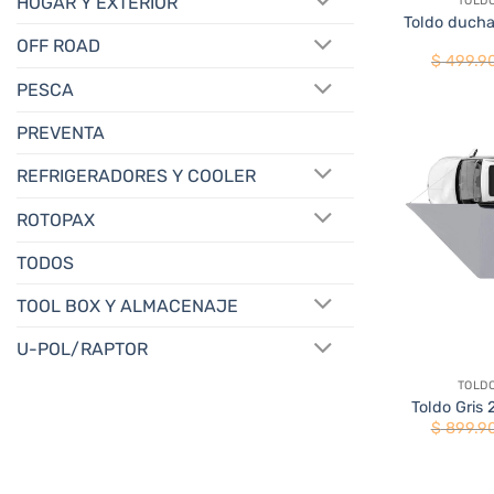
HOGAR Y EXTERIOR
TOLD
Toldo ducha
OFF ROAD
$
499.9
PESCA
PREVENTA
REFRIGERADORES Y COOLER
ROTOPAX
TODOS
TOOL BOX Y ALMACENAJE
U-POL/RAPTOR
+
TOLD
Toldo Gris 
$
899.9