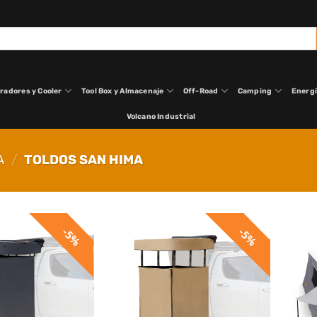
radores y Cooler
Tool Box y Almacenaje
Off-Road
Camping
Energ
Volcano Industrial
A
/
TOLDOS SAN HIMA
5%
5%