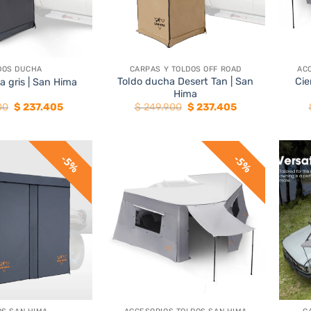
+
+
DOS DUCHA
CARPAS Y TOLDOS OFF ROAD
AC
Toldo ducha Desert Tan | San
Cie
a gris | San Hima
Hima
El
El
El
El
00
$
237.405
$
249.900
$
237.405
precio
precio
precio
precio
original
actual
original
actual
era:
es:
era:
es:
$ 249.900.
$ 237.405.
$ 249.900.
$ 237.405.
5%
5%
+
+