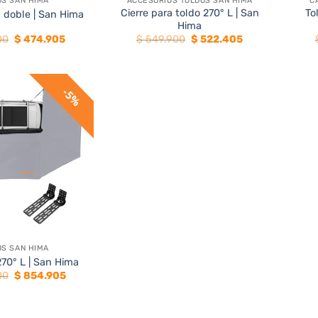
OS SAN HIMA
ACCESORIOS TOLDOS SAN HIMA
C
Cierre para toldo 270° L | San
To
 doble | San Hima
Hima
El
El
El
El
00
$
474.905
$
549.900
$
522.405
precio
precio
precio
precio
original
actual
original
actual
era:
es:
era:
es:
$ 499.900.
$ 474.905.
$ 549.900.
$ 522.405.
5%
OS SAN HIMA
270° L | San Hima
El
El
00
$
854.905
precio
precio
original
actual
era:
es:
$ 899.900.
$ 854.905.