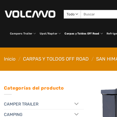
Saltar
al
Buscar
contenido
por:
Campers Trailer
Upol/Raptor
Carpas y Toldos Off Road
Refrige
Inicio
/
CARPAS Y TOLDOS OFF ROAD
/
SAN HIM
Categorías del producto
CAMPER TRAILER
CAMPING