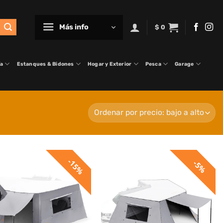
Más info
$
0
ía
Estanques & Bidones
Hogar y Exterior
Pesca
Garage
15%
5%