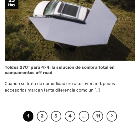
23
May
Toldos 270° para 4×4: la solución de sombra total en
campamentos off road
Cuando se trata de comodidad en rutas overland, pocos
accesorios marcan tanta diferencia como un [...]
1
2
3
4
…
11