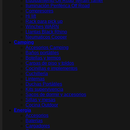
Equipamiento Off Road Terrain Tamer
Iluminación Periférica Off Road
Compresores
Hi lift
Rack para pick up
Winches WARN
Llantas Black Rhino
Neumaticos Cooper
Camping
Accesorios Camping
Baños portátiles
Botellas y termos
Carpas de piso y toldos
Cocinillas e implementos
Cuchillería
Linternas
Duchas Portátiles
Kits supervivencia
Sacos de dormir y accesorios
Sillas y mesas
Cocina Outdoor
Energía
Accesorios
Baterías
Cargadores