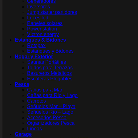
Generadores
Inversores
Jump starter partidores
Luces led
Paneles solares
Power station
Victron energy
Estanques & Bidones
Rotopax
Estanques y Bidones
Hogar y Exterior
Saunas Portátiles
Toldos para Terrazas
Basureros Metalicos
Escaleras Plegables
Pesca
Cañas para Mar
Cañas para Rio y Lago
Carretes
Señuelos Mar – Playa
Señuelos Rio – Lago
Accesorios Pesca
Organizadores Pesca
Lineas
Garage