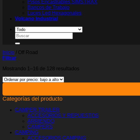
Pisos Encastrables SIMSTRAX
Bancos de Trabajo
Luces Led Hexagonales
Volcano Industrial
Buscar
por:
Inicio
/
Off Road
Filtrar
Ordenado
Mostrando 1–16 de 128 resultados
por
precio:
bajo
a
alto
Categorías del producto
CAMPER TRAILER
ACCESORIOS Y REPUESTOS
ARRIENDO
CAMPERS
CAMPING
ACCESORIOS CAMPING