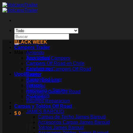
Saltar
al
contenido
Buscar
por:
BLACK WEEK
Campers Trailer
Más info
Arriendo
Tour Virtual
Accesorios Campers
Campers Off Road en Chile
Campers
Calefactores
Arriendo de Campers Off Road
Upol/Raptor
Videos
Raptor Bed Liner
Sobre Nosotros
Primers
Industrial
Aerosoles – Spray
Noticias y Guías Off Road
Accesorios
Contacto
Insumos Reparacion
Carpas y Toldos Off Road
JAMES BAROUD
$
0
Carpas de Techo James Baroud
Accesorios Carpas James Baroud
Toldos James Baroud
Accesorios Toldos James Baroud