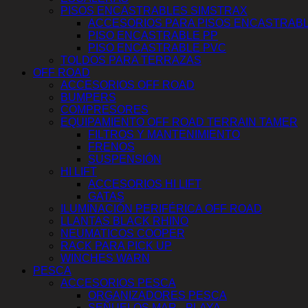
PISOS ENCASTRABLES SIMSTRAX
ACCESORIOS PARA PISOS ENCASTRAB
PISO ENCASTRABLE PP
PISO ENCASTRABLE PVC
TOLDOS PARA TERRAZAS
OFF ROAD
ACCESORIOS OFF ROAD
BUMPERS
COMPRESORES
EQUIPAMIENTO OFF ROAD TERRAIN TAMER
FILTROS Y MANTENIMIENTO
FRENOS
SUSPENSIÓN
HI LIFT
ACCESORIOS HI LIFT
GATAS
ILUMINACIÓN PERIFÉRICA OFF ROAD
LLANTAS BLACK RHINO
NEUMATICOS COOPER
RACK PARA PICK UP
WINCHES WARN
PESCA
ACCESORIOS PESCA
ORGANIZADORES PESCA
SEÑUELOS MAR - PLAYA