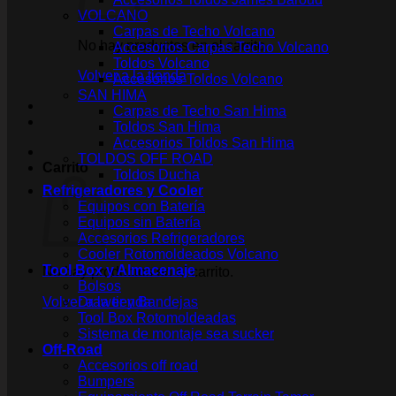
VOLCANO
Carpas de Techo Volcano
No hay productos en el carrito.
Accesorios Carpas Techo Volcano
Toldos Volcano
Volver a la tienda
Accesorios Toldos Volcano
SAN HIMA
Carpas de Techo San Hima
Toldos San Hima
Accesorios Toldos San Hima
TOLDOS OFF ROAD
Carrito
Toldos Ducha
Refrigeradores y Cooler
Equipos con Batería
Equipos sin Batería
Accesorios Refrigeradores
Cooler Rotomoldeados Volcano
Tool Box y Almacenaje
No hay productos en el carrito.
Bolsos
Volver a la tienda
Drawer y Bandejas
Tool Box Rotomoldeadas
Sistema de montaje sea sucker
Off-Road
Accesorios off road
Bumpers