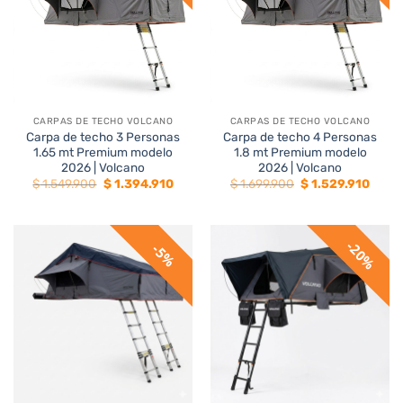
CARPAS DE TECHO VOLCANO
CARPAS DE TECHO VOLCANO
Carpa de techo 3 Personas
Carpa de techo 4 Personas
1.65 mt Premium modelo
1.8 mt Premium modelo
2026 | Volcano
2026 | Volcano
El
El
El
El
$
1.549.900
$
1.394.910
$
1.699.900
$
1.529.910
precio
precio
precio
preci
original
actual
original
actua
era:
es:
era:
es:
$ 1.549.900.
$ 1.394.910.
$ 1.699.900.
$ 1.52
20%
5%