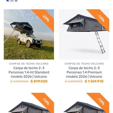
20%
10%
CARPAS DE TECHO VOLCANO
CARPAS DE TECHO VOLCANO
Carpa de techo 2-3
Carpa de techo 2-3
Personas 1.4 mt Standard
Personas 1.4 Premium
modelo 2026 | Volcano
modelo 2026 | Volcano
El
El
El
El
$
1.099.900
$
879.920
$
1.299.900
$
1.169.910
precio
precio
precio
preci
original
actual
original
actua
era:
es:
era:
es:
$ 1.099.900.
$ 879.920.
$ 1.299.900.
$ 1.16
10%
10%