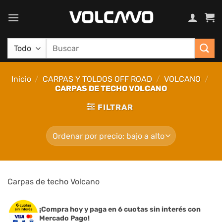
Saltar
al
contenido
Buscar
por:
Inicio
/
CARPAS Y TOLDOS OFF ROAD
/
VOLCANO
/
CARPAS DE TECHO VOLCANO
FILTRAR
Carpas de techo Volcano
¡Compra hoy y paga en 6 cuotas sin interés con
Mercado Pago!