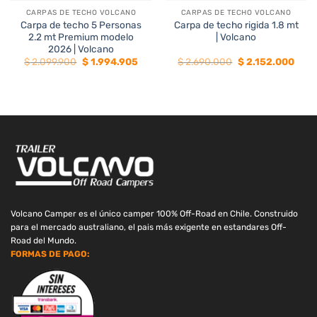
CARPAS DE TECHO VOLCANO
CARPAS DE TECHO VOLCANO
Carpa de techo 5 Personas
Carpa de techo rigida 1.8 mt
2.2 mt Premium modelo
| Volcano
2026 | Volcano
El
El
El
El
$
2.099.900
$
1.994.905
$
2.690.000
$
2.152.000
precio
precio
precio
preci
original
actual
original
actua
era:
es:
era:
es:
$ 2.099.900.
$ 1.994.905.
$ 2.690.000.
$ 2.1
Volcano Camper es el único camper 100% Off-Road en Chile. Construido
para el mercado australiano, el pais más exigente en estandares Off-
Road del Mundo.
FORMAS DE PAGO: