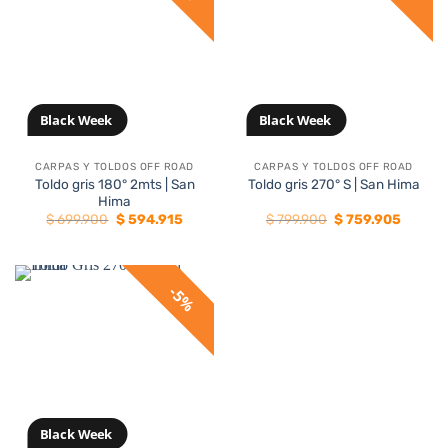
Black Week
Black Week
CARPAS Y TOLDOS OFF ROAD
CARPAS Y TOLDOS OFF ROAD
Toldo gris 180° 2mts | San
Toldo gris 270° S | San Hima
Hima
El
El
El
El
$
699.900
$
594.915
$
799.900
$
759.905
precio
precio
precio
precio
original
actual
original
actual
era:
es:
era:
es:
$ 699.900.
$ 594.915.
$ 799.900.
$ 759.9
5%
Black Week