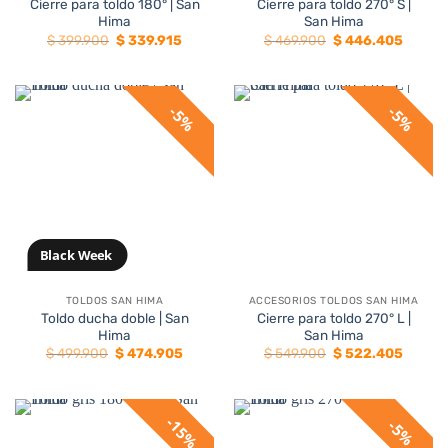
Cierre para toldo 180° | San
Cierre para toldo 270° S |
Hima
San Hima
El
El
El
El
$
399.900
$
339.915
$
469.900
$
446.405
precio
precio
precio
precio
original
actual
original
actual
era:
es:
era:
es:
$ 399.900.
$ 339.915.
$ 469.900.
$ 446.
5%
5%
Black Week
TOLDOS SAN HIMA
ACCESORIOS TOLDOS SAN HIMA
Toldo ducha doble | San
Cierre para toldo 270° L |
Hima
San Hima
El
El
El
El
$
499.900
$
474.905
$
549.900
$
522.405
precio
precio
precio
precio
original
actual
original
actual
era:
es:
era:
es:
$ 499.900.
$ 474.905.
$ 549.900.
$ 522.
15%
5%