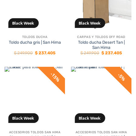
Black Week
Black Week
TOLDOS DUCHA
CARPAS Y TOLDOS OFF ROAD
Toldo ducha Desert Tan |
Toldo ducha gris | San Hima
San Hima
El
El
El
El
$
249.900
$
237.405
$
249.900
$
237.405
precio
precio
precio
precio
original
actual
original
actual
era:
es:
era:
es:
$ 249.900.
$ 237.405.
$ 249.900.
$ 237.4
15%
5%
Black Week
Black Week
ACCESORIOS TOLDOS SAN HIMA
ACCESORIOS TOLDOS SAN HIMA