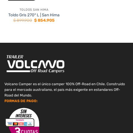
TOLDOS SAN HIMA
Toldo Gris 270° L | San Hima
El
El
$
899.900
$
854.905
precio
precio
original
actual
era:
es:
$ 899.900.
$ 854.905.
Volcano Camper es el único camper 100% Off-Road en Chile. Construido
para el mercado australiano, el pais más exigente en estandares Off-
Road del Mundo.
FORMAS DE PAGO: