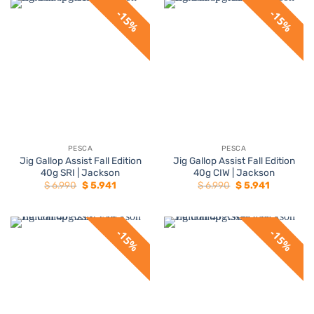
$ 5.990.
$ 5.091.
$ 6.990.
$ 5.941.
15%
15%
PESCA
PESCA
Jig Gallop Assist Fall Edition
Jig Gallop Assist Fall Edition
40g SRI | Jackson
40g CIW | Jackson
El
El
El
El
$
6.990
$
5.941
$
6.990
$
5.941
precio
precio
precio
precio
original
actual
original
actual
era:
es:
era:
es:
$ 6.990.
$ 5.941.
$ 6.990.
$ 5.941.
15%
15%