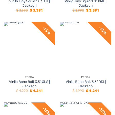
Vinilo Tiny Squid 1.8″ HTI |
Vinilo Tiny Squid 1.8″ KML |
Jackson
Jackson
El
El
El
El
$
3.990
$
3.391
$
3.990
$
3.391
precio
precio
precio
precio
original
actual
original
actual
era:
es:
era:
es:
$ 3.990.
$ 3.391.
$ 3.990.
$ 3.391.
15%
15%
PESCA
PESCA
Vinilo Bone Bait 3.5″ GLS |
Vinilo Bone Bait 3.5″ RDI |
Jackson
Jackson
El
El
El
El
$
4.990
$
4.241
$
4.990
$
4.241
precio
precio
precio
precio
original
actual
original
actual
era:
es:
era:
es:
$ 4.990.
$ 4.241.
$ 4.990.
$ 4.241.
15%
15%