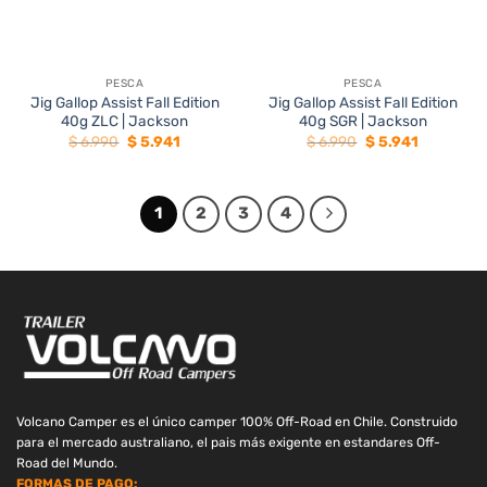
PESCA
PESCA
Jig Gallop Assist Fall Edition
Jig Gallop Assist Fall Edition
40g ZLC | Jackson
40g SGR | Jackson
El
El
El
El
$
6.990
$
5.941
$
6.990
$
5.941
precio
precio
precio
precio
original
actual
original
actual
era:
es:
era:
es:
$ 6.990.
$ 5.941.
$ 6.990.
$ 5.941.
1
2
3
4
Volcano Camper es el único camper 100% Off-Road en Chile. Construido
para el mercado australiano, el pais más exigente en estandares Off-
Road del Mundo.
FORMAS DE PAGO: