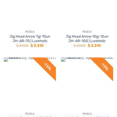
PESCA
PESCA
Jig Head Arrow 7gr 10un
Jig Head Arrow 10gr 10un
JH-AR-7G | Lureholic
JH-AR-10G | Lureholic
El
El
El
El
$
3.900
$
3.315
$
3.900
$
3.315
precio
precio
precio
precio
original
actual
original
actual
era:
es:
era:
es:
$ 3.900.
$ 3.315.
$ 3.900.
$ 3.315.
15%
15%
PESCA
PESCA