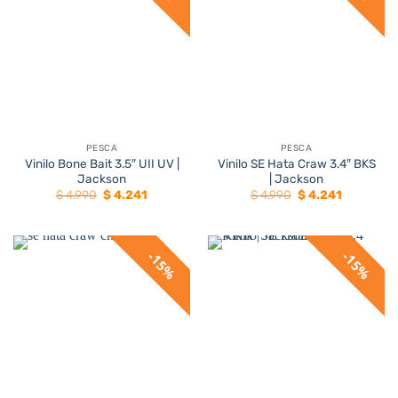
PESCA
PESCA
Vinilo Bone Bait 3.5″ UII UV |
Vinilo SE Hata Craw 3.4″ BKS
Jackson
| Jackson
El
El
El
El
$
4.990
$
4.241
$
4.990
$
4.241
precio
precio
precio
precio
original
actual
original
actual
era:
es:
era:
es:
$ 4.990.
$ 4.241.
$ 4.990.
$ 4.241.
15%
15%