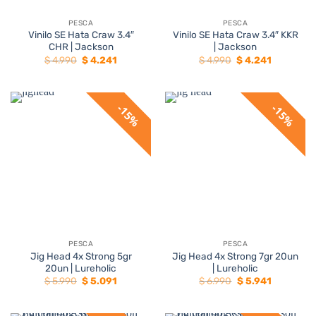
PESCA
PESCA
Vinilo SE Hata Craw 3.4″
Vinilo SE Hata Craw 3.4″ KKR
CHR | Jackson
| Jackson
El
El
El
El
$
4.990
$
4.241
$
4.990
$
4.241
precio
precio
precio
precio
original
actual
original
actual
era:
es:
era:
es:
$ 4.990.
$ 4.241.
$ 4.990.
$ 4.241.
15%
15%
PESCA
PESCA
Jig Head 4x Strong 5gr
Jig Head 4x Strong 7gr 20un
20un | Lureholic
| Lureholic
El
El
El
El
$
5.990
$
5.091
$
6.990
$
5.941
precio
precio
precio
precio
original
actual
original
actual
era:
es:
era:
es: