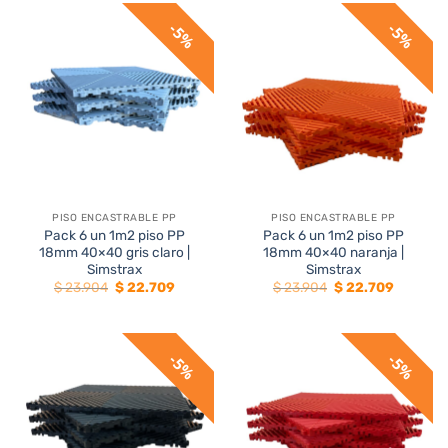
$ 23.904.
$ 22.709.
$ 23.904.
$ 22.709
5%
5%
PISO ENCASTRABLE PP
PISO ENCASTRABLE PP
Pack 6 un 1m2 piso PP
Pack 6 un 1m2 piso PP
18mm 40×40 gris claro |
18mm 40×40 naranja |
Simstrax
Simstrax
El
El
El
El
$
23.904
$
22.709
$
23.904
$
22.709
precio
precio
precio
precio
original
actual
original
actual
era:
es:
era:
es:
$ 23.904.
$ 22.709.
$ 23.904.
$ 22.709
5%
5%