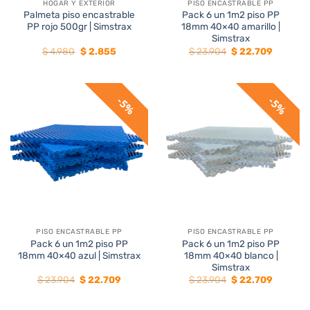
HOGAR Y EXTERIOR
PISO ENCASTRABLE PP
Palmeta piso encastrable
Pack 6 un 1m2 piso PP
PP rojo 500gr | Simstrax
18mm 40×40 amarillo |
Simstrax
El
El
El
El
$
4.980
$
2.855
$
23.904
$
22.709
precio
precio
precio
precio
original
actual
original
actual
era:
es:
era:
es:
$ 4.980.
$ 2.855.
$ 23.904.
$ 22.709
5%
5%
PISO ENCASTRABLE PP
PISO ENCASTRABLE PP
Pack 6 un 1m2 piso PP
Pack 6 un 1m2 piso PP
18mm 40×40 azul | Simstrax
18mm 40×40 blanco |
Simstrax
El
El
El
El
$
23.904
$
22.709
$
23.904
$
22.709
precio
precio
precio
precio
original
actual
original
actual
era:
es:
era:
es: