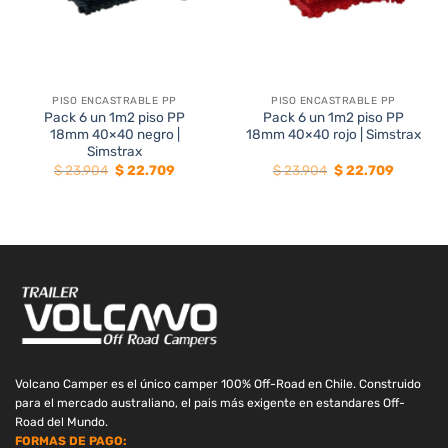
PISO ENCASTRABLE PP
PISO ENCASTRABLE PP
Pack 6 un 1m2 piso PP
Pack 6 un 1m2 piso PP
18mm 40×40 negro |
18mm 40×40 rojo | Simstrax
Simstrax
El
El
El
El
$
23.904
$
22.709
$
23.904
$
22.709
precio
precio
precio
precio
original
actual
original
actual
era:
es:
era:
es:
$ 23.904.
$ 22.709.
$ 23.904.
$ 22.709
Volcano Camper es el único camper 100% Off-Road en Chile. Construido
para el mercado australiano, el pais más exigente en estandares Off-
Road del Mundo.
FORMAS DE PAGO: