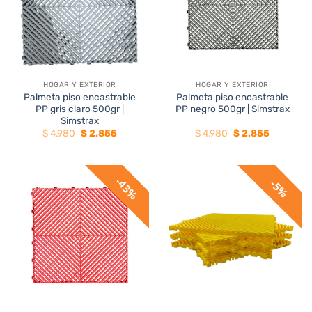
HOGAR Y EXTERIOR
HOGAR Y EXTERIOR
Palmeta piso encastrable
Palmeta piso encastrable
PP gris claro 500gr |
PP negro 500gr | Simstrax
Simstrax
El
El
El
El
$
4.980
$
2.855
$
4.980
$
2.855
precio
precio
precio
precio
original
actual
original
actual
era:
es:
era:
es:
$ 4.980.
$ 2.855.
$ 4.980.
$ 2.855.
43%
5%