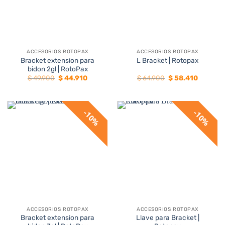
ACCESORIOS ROTOPAX
ACCESORIOS ROTOPAX
Bracket extension para
L Bracket | Rotopax
bidon 2gl | RotoPax
El
El
El
El
$
49.900
$
44.910
$
64.900
$
58.410
precio
precio
precio
precio
original
actual
original
actual
era:
es:
era:
es:
$ 49.900.
$ 44.910.
$ 64.900.
$ 58.410
10%
10%
ACCESORIOS ROTOPAX
ACCESORIOS ROTOPAX
Bracket extension para
Llave para Bracket |