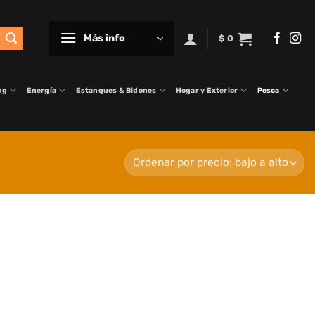
Más info
$
0
ng
Energía
Estanques & Bidones
Hogar y Exterior
Pesca