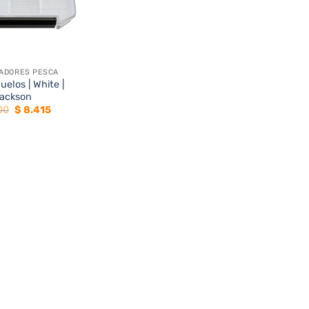
ZADORES PESCA
uelos | White |
ackson
El
El
00
$
8.415
precio
precio
original
actual
era:
es:
$ 9.900.
$ 8.415.