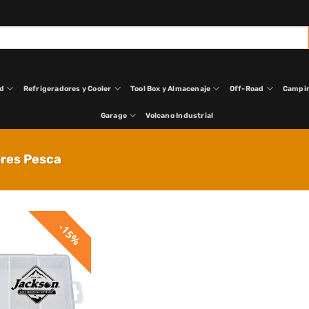
ad
Refrigeradores y Cooler
Tool Box y Almacenaje
Off-Road
Campi
Garage
Volcano Industrial
res Pesca
15%