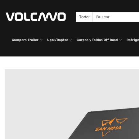
Saltar
al
Buscar
contenido
por:
Campers Trailer
Upol/Raptor
Carpas y Toldos Off Road
Refrige