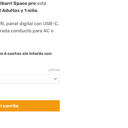
albarri Space pro
está
al
actual
2 Adultos y 1 niño
.
es:
90.000.
$ 1.690.000.
fil, panel digital con USB-C,
rada conducto para AC o
n 6 cuotas sin interés con
LIMPIAR
os 1 Niño Kalbarri Space Lite Pro | San Hima cantidad
l carrito