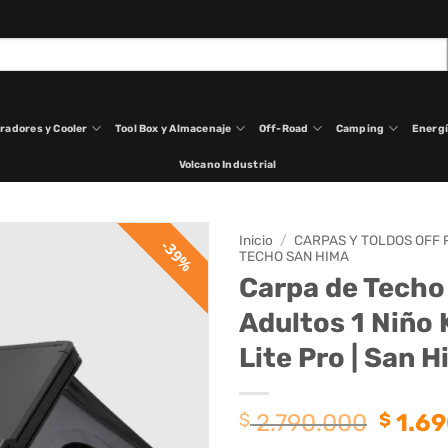
radores y Cooler
Tool Box y Almacenaje
Off-Road
Camping
Energ
Volcano Industrial
Inicio
/
CARPAS Y TOLDOS OFF
39%
TECHO SAN HIMA
Carpa de Techo
Adultos 1 Niño 
Lite Pro | San 
El
$
2.790.000
$
1.69
preci