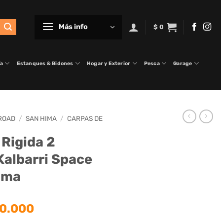
Más info
$
0
ía
Estanques & Bidones
Hogar y Exterior
Pesca
Garage
 ROAD
/
SAN HIMA
/
CARPAS DE
 Rigida 2
Kalbarri Space
Hima
El
0.000
o
precio