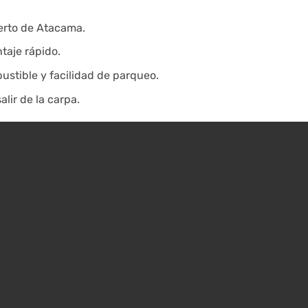
ierto de Atacama.
aje rápido.
stible y facilidad de parqueo.
lir de la carpa.