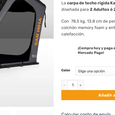
La
carpa de techo rígida K
origin
diseñada para
2
Adultos ó 
era:
$ 2.7
Con
78,5 kg
, 13,8 cm de per
colchón memory foam y ent
calefacción.
¡Compra hoy y paga e
Mercado Pago!
Color
Carpa de Techo Rigida 2 Adult
Añadir a
Calcular costo de envío