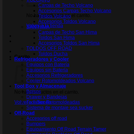
Carpas de Techo Volcano
Accesorios Carpas Techo Volcano
No hay productos en el carrito.
Toldos Volcano
Accesorios Toldos Volcano
Volver a la tienda
SAN HIMA
Carpas de Techo San Hima
Toldos San Hima
Accesorios Toldos San Hima
TOLDOS OFF ROAD
Toldos Ducha
Carrito
Refrigeradores y Cooler
Equipos con Batería
Equipos sin Batería
Accesorios Refrigeradores
Cooler Rotomoldeados Volcano
Tool Box y Almacenaje
Bolsos
No hay productos en el carrito.
Drawer y Bandejas
Volver a la tienda
Tool Box Rotomoldeadas
Sistema de montaje sea sucker
Off-Road
Accesorios off road
Bumpers
Equipamiento Off Road Terrain Tamer