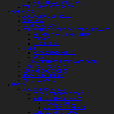
PISO ENCASTRABLE PVC
TOLDOS PARA TERRAZAS
OFF ROAD
ACCESORIOS OFF ROAD
BUMPERS
COMPRESORES
EQUIPAMIENTO OFF ROAD TERRAIN TAMER
FILTROS Y MANTENIMIENTO
FRENOS
SUSPENSIÓN
HI LIFT
ACCESORIOS HI LIFT
GATAS
ILUMINACIÓN PERIFÉRICA OFF ROAD
LLANTAS BLACK RHINO
NEUMATICOS COOPER
RACK PARA PICK UP
WINCHES WARN
PESCA
ACCESORIOS PESCA
ORGANIZADORES PESCA
SEÑUELOS MAR - PLAYA
TRADICIONALES
VINILOS Y JIG HEADS
SEÑUELOS RIO - LAGO