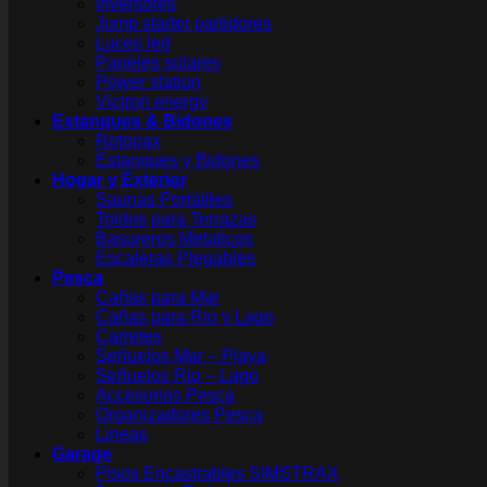
Inversores
Jump starter partidores
Luces led
Paneles solares
Power station
Victron energy
Estanques & Bidones
Rotopax
Estanques y Bidones
Hogar y Exterior
Saunas Portátiles
Toldos para Terrazas
Basureros Metalicos
Escaleras Plegables
Pesca
Cañas para Mar
Cañas para Rio y Lago
Carretes
Señuelos Mar – Playa
Señuelos Rio – Lago
Accesorios Pesca
Organizadores Pesca
Lineas
Garage
Pisos Encastrables SIMSTRAX