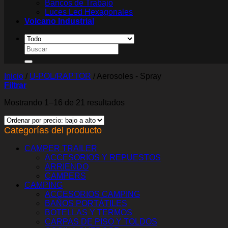
Bancos de Trabajo
Luces Led Hexagonales
Volcano Industrial
Buscar
por:
Inicio
/
U-POL/RAPTOR
/
Aerosoles - Spray
Filtrar
Ordenado
Mostrando 1–16 de 21 resultados
por
precio:
Categorías del producto
bajo
a
alto
CAMPER TRAILER
ACCESORIOS Y REPUESTOS
ARRIENDO
CAMPERS
CAMPING
ACCESORIOS CAMPING
BAÑOS PORTÁTILES
BOTELLAS Y TERMOS
CARPAS DE PISO Y TOLDOS