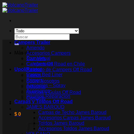
Saltar
al
contenido
Buscar
por:
Campers Trailer
Arriendo
Más info
Accesorios Campers
Tour Virtual
Campers
Campers Off Road en Chile
Calefactores
Upol/Raptor
Arriendo de Campers Off Road
Raptor Bed Liner
Videos
Primers
Sobre Nosotros
Aerosoles – Spray
Industrial
Accesorios
Noticias y Guías Off Road
Insumos Reparacion
Contacto
Carpas y Toldos Off Road
JAMES BAROUD
Carpas de Techo James Baroud
$
0
Accesorios Carpas James Baroud
Toldos James Baroud
Accesorios Toldos James Baroud
VOLCANO