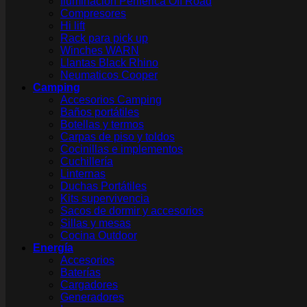
Iluminación Periférica Off Road
Compresores
Hi lift
Rack para pick up
Winches WARN
Llantas Black Rhino
Neumaticos Cooper
Camping
Accesorios Camping
Baños portátiles
Botellas y termos
Carpas de piso y toldos
Cocinillas e implementos
Cuchillería
Linternas
Duchas Portátiles
Kits supervivencia
Sacos de dormir y accesorios
Sillas y mesas
Cocina Outdoor
Energía
Accesorios
Baterías
Cargadores
Generadores