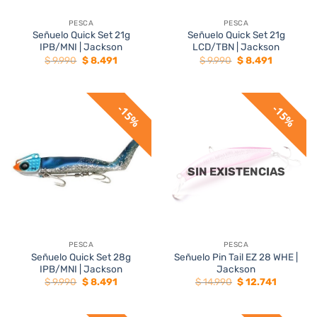
PESCA
PESCA
Señuelo Quick Set 21g
Señuelo Quick Set 21g
IPB/MNI | Jackson
LCD/TBN | Jackson
El
El
El
El
$
9.990
$
8.491
$
9.990
$
8.491
precio
precio
precio
precio
original
actual
original
actual
era:
es:
era:
es:
$ 9.990.
$ 8.491.
$ 9.990.
$ 8.491.
15%
15%
SIN EXISTENCIAS
PESCA
PESCA
Señuelo Quick Set 28g
Señuelo Pin Tail EZ 28 WHE |
IPB/MNI | Jackson
Jackson
El
El
El
El
$
9.990
$
8.491
$
14.990
$
12.741
precio
precio
precio
precio
original
actual
original
actual
era:
es:
era:
es: