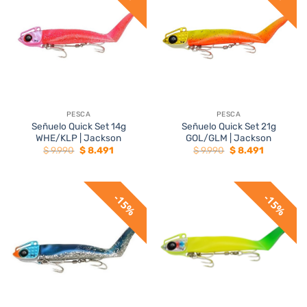
PESCA
PESCA
Señuelo Quick Set 14g
Señuelo Quick Set 21g
WHE/KLP | Jackson
GOL/GLM | Jackson
El
El
El
El
$
9.990
$
8.491
$
9.990
$
8.491
precio
precio
precio
precio
original
actual
original
actual
era:
es:
era:
es:
$ 9.990.
$ 8.491.
$ 9.990.
$ 8.491.
15%
15%