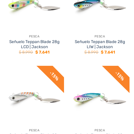
PESCA
PESCA
Señuelo Teppan Blade 28g
Señuelo Teppan Blade 28g
LCD | Jackson
LIW | Jackson
El
El
El
El
$
8.990
$
7.641
$
8.990
$
7.641
precio
precio
precio
precio
original
actual
original
actual
era:
es:
era:
es:
$ 8.990.
$ 7.641.
$ 8.990.
$ 7.641.
15%
15%
PESCA
PESCA