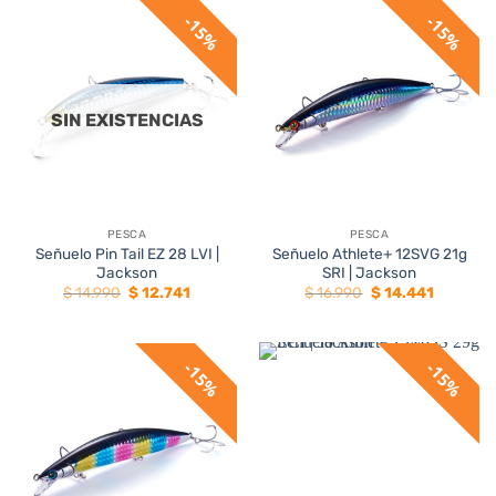
$ 9.990.
$ 8.491.
$ 14.990.
$ 12.741.
15%
15%
SIN EXISTENCIAS
PESCA
PESCA
Señuelo Pin Tail EZ 28 LVI |
Señuelo Athlete+ 12SVG 21g
Jackson
SRI | Jackson
El
El
El
El
$
14.990
$
12.741
$
16.990
$
14.441
precio
precio
precio
precio
original
actual
original
actual
era:
es:
era:
es:
$ 14.990.
$ 12.741.
$ 16.990.
$ 14.441.
15%
15%