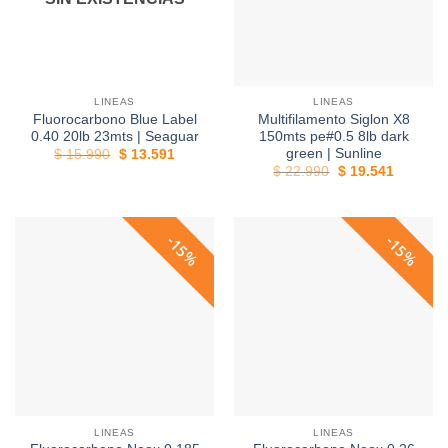
LINEAS
LINEAS
Fluorocarbono Blue Label
Multifilamento Siglon X8
0.40 20lb 23mts | Seaguar
150mts pe#0.5 8lb dark
green | Sunline
El
El
$
15.990
$
13.591
precio
precio
El
El
$
22.990
$
19.541
original
actual
precio
precio
era:
es:
original
actual
$ 15.990.
$ 13.591.
era:
es:
$ 22.990.
$ 19.541
15%
15%
LINEAS
LINEAS