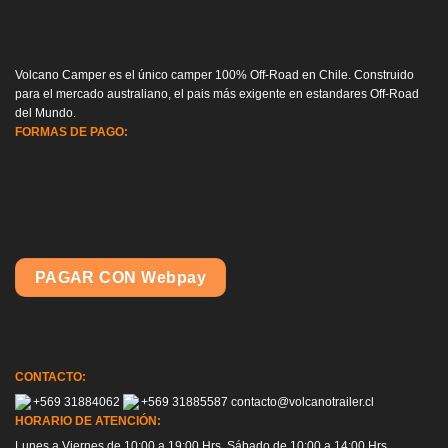
Volcano Camper es el único camper 100% Off-Road en Chile. Construido
para el mercado australiano, el pais más exigente en estandares Off-Road
del Mundo.
FORMAS DE PAGO:
PAGAR CON Webpay
CONTACTO:
+569 31884062
+569 31885587
contacto@volcanotrailer.cl
HORARIO DE ATENCIÓN:
Lunes a Viernes de 10:00 a 19:00 Hrs. Sábado de 10:00 a 14:00 Hrs.