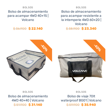
BOLSOS
BOLSOS
Bolso de almacenamiento
Bolso de almacenamiento
para acampar 4WD 40×15 |
para acampar resistente a
Volcano
la intemperie 4WD 60×20 |
Volcano
El
El
El
El
$
36.900
$
22.140
$
38.900
$
23.340
precio
precio
precio
precio
original
actual
original
actual
era:
es:
era:
es:
$ 36.900.
$ 22.140.
$ 38.900.
$ 23.340
40%
40%
BOLSOS
BOLSOS
Bolso de almacenamiento
Bolso de viaje 70lt
4WD 40×40 | Volcano
waterproof BG01 | Volcano
El
El
El
El
$
51.900
$
31.140
$
59.900
$
35.940
precio
precio
precio
precio