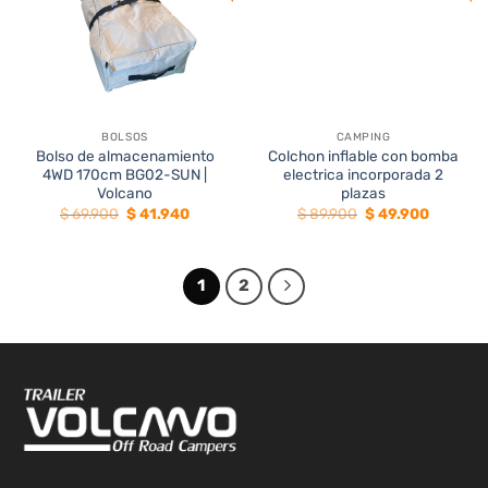
BOLSOS
CAMPING
Bolso de almacenamiento
Colchon inflable con bomba
4WD 170cm BG02-SUN |
electrica incorporada 2
Volcano
plazas
El
El
El
El
$
69.900
$
41.940
$
89.900
$
49.900
precio
precio
precio
precio
original
actual
original
actual
era:
es:
era:
es:
$ 69.900.
$ 41.940.
$ 89.900.
$ 49.900
1
2