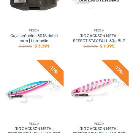
PESCA
PESCA
Caja señuelos 501S doble
JIG JACKSON METAL
cara | Lureholic
EFFECT STAY FALL 60g BLP
El
El
El
El
$
3.990
$
3.391
$
8.700
$
7.395
precio
precio
precio
precio
original
actual
original
actual
era:
es:
era:
es:
$ 3.990.
$ 3.391.
$ 8.700.
$ 7.395.
15%
15%
PESCA
PESCA
JIG JACKSON METAL
JIG JACKSON METAL