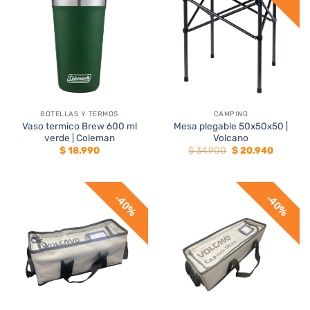
BOTELLAS Y TERMOS
CAMPING
Vaso termico Brew 600 ml
Mesa plegable 50x50x50 |
verde | Coleman
Volcano
El
El
$
18.990
$
34.900
$
20.940
precio
precio
original
actual
era:
es:
$ 34.900.
$ 20.940
40%
40%