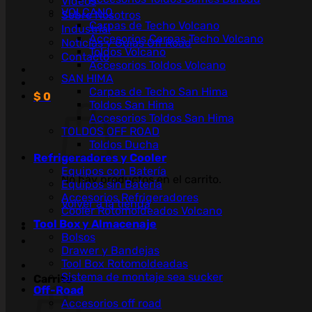
Videos
VOLCANO
Sobre Nosotros
Carpas de Techo Volcano
Industrial
Accesorios Carpas Techo Volcano
Noticias y Guías Off Road
Toldos Volcano
Contacto
Accesorios Toldos Volcano
SAN HIMA
Carpas de Techo San Hima
$
0
Toldos San Hima
Accesorios Toldos San Hima
TOLDOS OFF ROAD
Toldos Ducha
Refrigeradores y Cooler
Equipos con Batería
No hay productos en el carrito.
Equipos sin Batería
Accesorios Refrigeradores
Volver a la tienda
Cooler Rotomoldeados Volcano
Tool Box y Almacenaje
Bolsos
Drawer y Bandejas
Tool Box Rotomoldeadas
Sistema de montaje sea sucker
Carrito
Off-Road
Accesorios off road