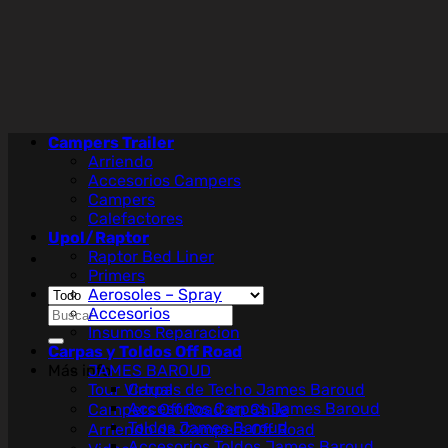
Saltar
al
contenido
Campers Trailer
Arriendo
Accesorios Campers
Campers
Calefactores
Upol/Raptor
Raptor Bed Liner
Primers
Aerosoles – Spray
Buscar
Accesorios
por:
Insumos Reparacion
Carpas y Toldos Off Road
Más info
JAMES BAROUD
Tour Virtual
Carpas de Techo James Baroud
Accesorios Carpas James Baroud
Campers Off Road en Chile
Toldos James Baroud
Arriendo de Campers Off Road
Accesorios Toldos James Baroud