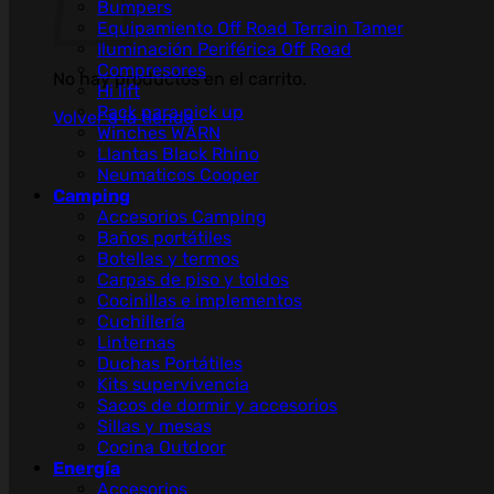
Bumpers
Equipamiento Off Road Terrain Tamer
Iluminación Periférica Off Road
Compresores
No hay productos en el carrito.
Hi lift
Rack para pick up
Volver a la tienda
Winches WARN
Llantas Black Rhino
Neumaticos Cooper
Camping
Accesorios Camping
Baños portátiles
Botellas y termos
Carpas de piso y toldos
Cocinillas e implementos
Cuchillería
Linternas
Duchas Portátiles
Kits supervivencia
Sacos de dormir y accesorios
Sillas y mesas
Cocina Outdoor
Energía
Accesorios