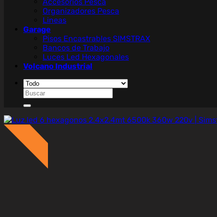
Accesorios Pesca
Organizadores Pesca
Lineas
Garage
Pisos Encastrables SIMSTRAX
Bancos de Trabajo
Luces Led Hexagonales
Volcano Industrial
Buscar
por:
On Sale
¡Sale!
%
Off
62
A
h
r
r
a
3
2
0
.
0
0