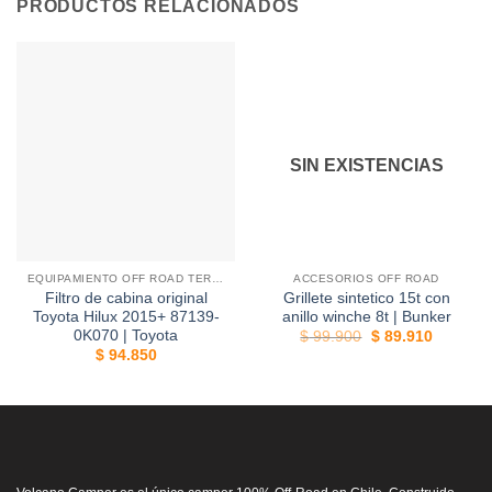
PRODUCTOS RELACIONADOS
SIN EXISTENCIAS
EQUIPAMIENTO OFF ROAD TERRAIN TAMER
ACCESORIOS OFF ROAD
10%
Filtro de cabina original
Grillete sintetico 15t con
Toyota Hilux 2015+ 87139-
anillo winche 8t | Bunker
0K070 | Toyota
El
El
$
99.900
$
89.910
precio
precio
$
94.850
original
actual
era:
es:
$ 99.900.
$ 89.910