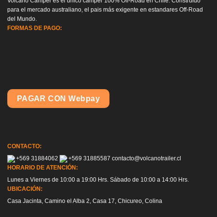
Volcano Camper es el único camper 100% Off-Road en Chile. Construido
para el mercado australiano, el pais más exigente en estandares Off-Road
del Mundo.
FORMAS DE PAGO:
PAGAR CON Webpay
CONTACTO:
+569 31884062
+569 31885587
contacto@volcanotrailer.cl
HORARIO DE ATENCIÓN:
Lunes a Viernes de 10:00 a 19:00 Hrs. Sábado de 10:00 a 14:00 Hrs.
UBICACIÓN:
Casa Jacinta, Camino el Alba 2, Casa 17, Chicureo, Colina