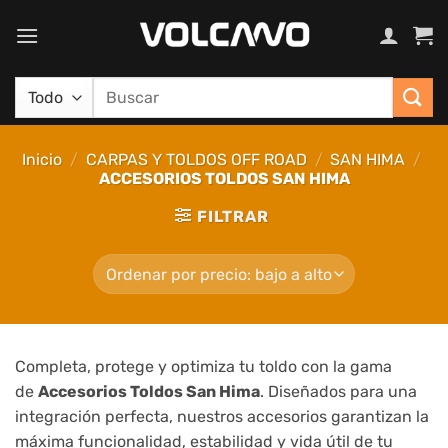
Saltar
al
contenido
Buscar
por:
Inicio
/
CARPAS Y TOLDOS OFF ROAD
/
SAN HIMA
/
ACCESORIOS TOLDOS SAN HIMA
FILTRAR
Completa, protege y optimiza tu toldo con la gama
de
Accesorios Toldos San Hima
. Diseñados para una
integración perfecta, nuestros accesorios garantizan la
máxima funcionalidad, estabilidad y vida útil de tu