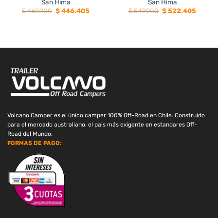
San Hima
San Hima
El
El
El
El
$
469.900
$
446.405
$
549.900
$
522.405
precio
precio
precio
precio
original
actual
original
actual
era:
es:
era:
es:
$ 469.900.
$ 446.405.
$ 549.900.
$ 522.
Volcano Camper es el único camper 100% Off-Road en Chile. Construido
para el mercado australiano, el pais más exigente en estandares Off-
Road del Mundo.
FORMAS DE PAGO: