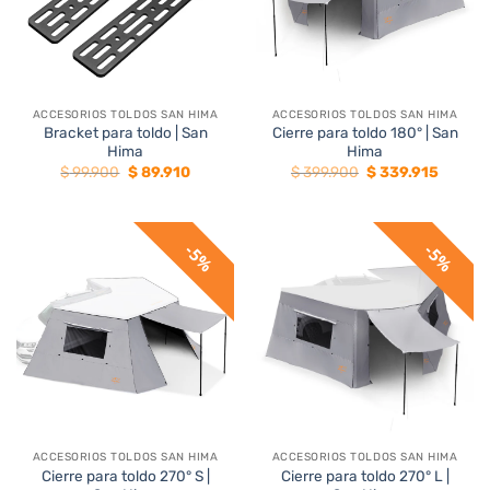
ACCESORIOS TOLDOS SAN HIMA
ACCESORIOS TOLDOS SAN HIMA
Bracket para toldo | San
Cierre para toldo 180° | San
Hima
Hima
El
El
El
El
$
99.900
$
89.910
$
399.900
$
339.915
precio
precio
precio
precio
original
actual
original
actual
era:
es:
era:
es:
$ 99.900.
$ 89.910.
$ 399.900.
$ 339.9
5%
5%
ACCESORIOS TOLDOS SAN HIMA
ACCESORIOS TOLDOS SAN HIMA
Cierre para toldo 270° S |
Cierre para toldo 270° L |