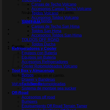
Carpas de Techo Volcano
Accesorios Carpas Techo Volcano
No hay productos en el carrito.
Toldos Volcano
Accesorios Toldos Volcano
Volver a la tienda
SAN HIMA
Carpas de Techo San Hima
Toldos San Hima
Accesorios Toldos San Hima
TOLDOS OFF ROAD
Toldos Ducha
Carrito
Refrigeradores y Cooler
Equipos con Batería
Equipos sin Batería
Accesorios Refrigeradores
Cooler Rotomoldeados Volcano
Tool Box y Almacenaje
Bolsos
No hay productos en el carrito.
Drawer y Bandejas
Volver a la tienda
Tool Box Rotomoldeadas
Sistema de montaje sea sucker
Off-Road
Accesorios off road
Bumpers
Equipamiento Off Road Terrain Tamer