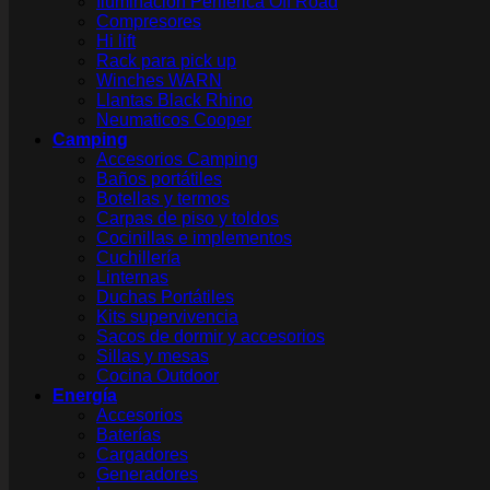
Iluminación Periférica Off Road
Compresores
Hi lift
Rack para pick up
Winches WARN
Llantas Black Rhino
Neumaticos Cooper
Camping
Accesorios Camping
Baños portátiles
Botellas y termos
Carpas de piso y toldos
Cocinillas e implementos
Cuchillería
Linternas
Duchas Portátiles
Kits supervivencia
Sacos de dormir y accesorios
Sillas y mesas
Cocina Outdoor
Energía
Accesorios
Baterías
Cargadores
Generadores