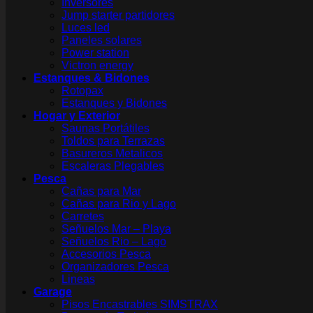
Inversores
Jump starter partidores
Luces led
Paneles solares
Power station
Victron energy
Estanques & Bidones
Rotopax
Estanques y Bidones
Hogar y Exterior
Saunas Portátiles
Toldos para Terrazas
Basureros Metalicos
Escaleras Plegables
Pesca
Cañas para Mar
Cañas para Rio y Lago
Carretes
Señuelos Mar – Playa
Señuelos Rio – Lago
Accesorios Pesca
Organizadores Pesca
Lineas
Garage
Pisos Encastrables SIMSTRAX