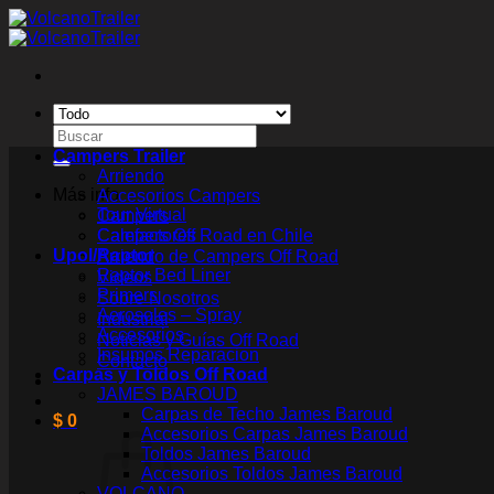
Saltar
al
contenido
Buscar
por:
Campers Trailer
Arriendo
Más info
Accesorios Campers
Tour Virtual
Campers
Campers Off Road en Chile
Calefactores
Upol/Raptor
Arriendo de Campers Off Road
Raptor Bed Liner
Videos
Primers
Sobre Nosotros
Aerosoles – Spray
Industrial
Accesorios
Noticias y Guías Off Road
Insumos Reparacion
Contacto
Carpas y Toldos Off Road
JAMES BAROUD
Carpas de Techo James Baroud
$
0
Accesorios Carpas James Baroud
Toldos James Baroud
Accesorios Toldos James Baroud
VOLCANO