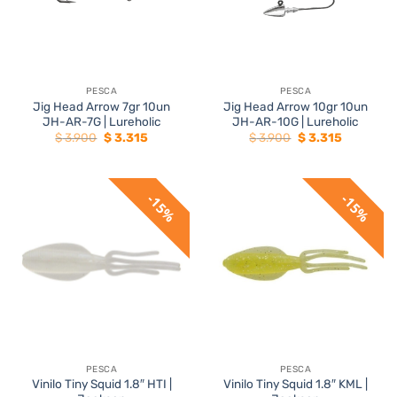
PESCA
PESCA
Jig Head Arrow 7gr 10un
Jig Head Arrow 10gr 10un
JH-AR-7G | Lureholic
JH-AR-10G | Lureholic
El
El
El
El
$
3.900
$
3.315
$
3.900
$
3.315
precio
precio
precio
precio
original
actual
original
actual
era:
es:
era:
es:
$ 3.900.
$ 3.315.
$ 3.900.
$ 3.315.
15%
15%
PESCA
PESCA
Vinilo Tiny Squid 1.8″ HTI |
Vinilo Tiny Squid 1.8″ KML |