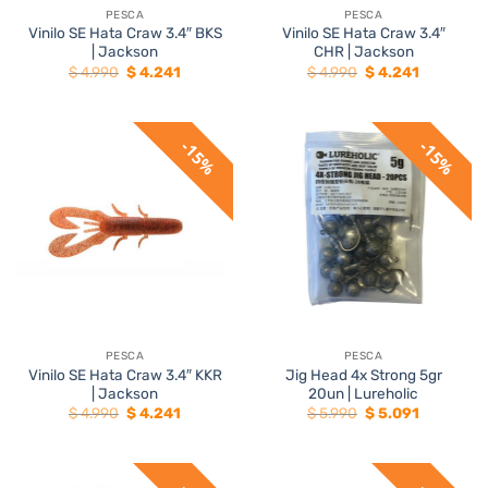
PESCA
PESCA
Vinilo SE Hata Craw 3.4″ BKS
Vinilo SE Hata Craw 3.4″
| Jackson
CHR | Jackson
El
El
El
El
$
4.990
$
4.241
$
4.990
$
4.241
precio
precio
precio
precio
original
actual
original
actual
era:
es:
era:
es:
$ 4.990.
$ 4.241.
$ 4.990.
$ 4.241.
15%
15%
PESCA
PESCA
Vinilo SE Hata Craw 3.4″ KKR
Jig Head 4x Strong 5gr
| Jackson
20un | Lureholic
El
El
El
El
$
4.990
$
4.241
$
5.990
$
5.091
precio
precio
precio
precio
original
actual
original
actual
era:
es:
era:
es:
$ 4.990.
$ 4.241.
$ 5.990.
$ 5.091.