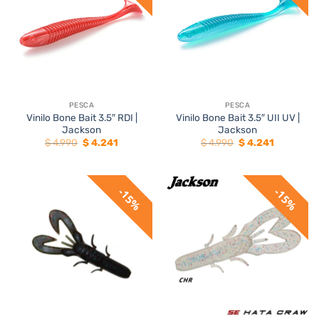
PESCA
PESCA
Vinilo Bone Bait 3.5″ RDI |
Vinilo Bone Bait 3.5″ UII UV |
Jackson
Jackson
El
El
El
El
$
4.990
$
4.241
$
4.990
$
4.241
precio
precio
precio
precio
original
actual
original
actual
era:
es:
era:
es:
$ 4.990.
$ 4.241.
$ 4.990.
$ 4.241.
15%
15%