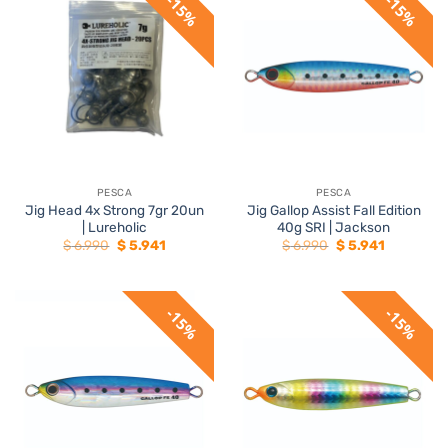
15%
15%
PESCA
PESCA
Jig Head 4x Strong 7gr 20un
Jig Gallop Assist Fall Edition
| Lureholic
40g SRI | Jackson
El
El
El
El
$
6.990
$
5.941
$
6.990
$
5.941
precio
precio
precio
precio
original
actual
original
actual
era:
es:
era:
es:
$ 6.990.
$ 5.941.
$ 6.990.
$ 5.941.
15%
15%