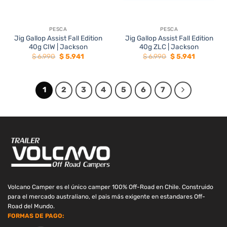
PESCA
PESCA
Jig Gallop Assist Fall Edition
Jig Gallop Assist Fall Edition
40g CIW | Jackson
40g ZLC | Jackson
El
El
El
El
$
6.990
$
5.941
$
6.990
$
5.941
precio
precio
precio
precio
original
actual
original
actual
era:
es:
era:
es:
$ 6.990.
$ 5.941.
$ 6.990.
$ 5.941.
1
2
3
4
5
6
7
Volcano Camper es el único camper 100% Off-Road en Chile. Construido
para el mercado australiano, el pais más exigente en estandares Off-
Road del Mundo.
FORMAS DE PAGO: