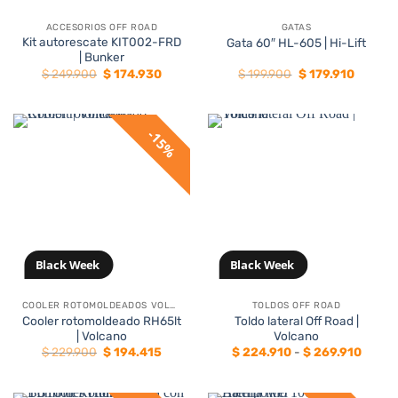
ACCESORIOS OFF ROAD
GATAS
Kit autorescate KIT002-FRD
Gata 60″ HL-605 | Hi-Lift
| Bunker
El
El
El
El
$
249.900
$
174.930
$
199.900
$
179.910
precio
precio
precio
precio
original
actual
original
actual
era:
es:
era:
es:
$ 249.900.
$ 174.930.
$ 199.900.
$ 179.91
15%
Black Week
Black Week
COOLER ROTOMOLDEADOS VOLCANO
TOLDOS OFF ROAD
Cooler rotomoldeado RH65lt
Toldo lateral Off Road |
| Volcano
Volcano
El
El
Rango
$
229.900
$
194.415
$
224.910
-
$
269.910
precio
precio
de
original
actual
precio
era:
es:
desde
$ 229.900.
$ 194.415.
$ 224.