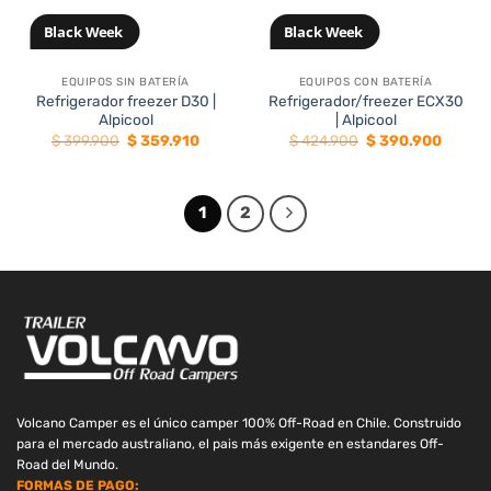
Black Week
Black Week
EQUIPOS SIN BATERÍA
EQUIPOS CON BATERÍA
Refrigerador freezer D30 |
Refrigerador/freezer ECX30
Alpicool
| Alpicool
El
El
El
El
$
399.900
$
359.910
$
424.900
$
390.900
precio
precio
precio
precio
original
actual
original
actual
era:
es:
era:
es:
$ 399.900.
$ 359.910.
$ 424.900.
$ 390.
1
2
Volcano Camper es el único camper 100% Off-Road en Chile. Construido
para el mercado australiano, el pais más exigente en estandares Off-
Road del Mundo.
FORMAS DE PAGO: