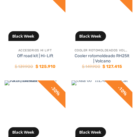
Black Week
Black Week
ACCESORIOS HI LIFT
COOLER ROTOMOLDEADOS VOLCANO
Cooler rotomoldeado RH25lt
Off road kit | Hi-Lift
| Volcano
El
El
El
El
$
139.900
$
125.910
$
149.900
$
127.415
precio
precio
precio
precio
original
actual
original
actual
era:
es:
era:
es:
$ 139.900.
$ 125.910.
$ 149.900.
$ 127.41
30%
10%
Black Week
Black Week