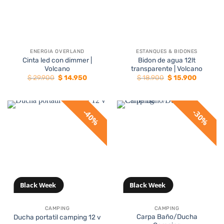
ENERGIA OVERLAND
ESTANQUES & BIDONES
Cinta led con dimmer |
Bidon de agua 12lt
Volcano
transparente | Volcano
El
El
El
El
$
29.900
$
14.950
$
18.900
$
15.900
precio
precio
precio
precio
original
actual
original
actual
era:
es:
era:
es:
$ 29.900.
$ 14.950.
$ 18.900.
$ 15.900
40%
30%
Black Week
Black Week
CAMPING
CAMPING
Carpa Baño/Ducha
Ducha portatil camping 12 v