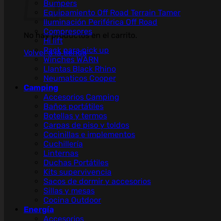
Bumpers
Equipamiento Off Road Terrain Tamer
Iluminación Periférica Off Road
Compresores
No hay productos en el carrito.
Hi lift
Rack para pick up
Volver a la tienda
Winches WARN
Llantas Black Rhino
Neumaticos Cooper
Camping
Accesorios Camping
Baños portátiles
Botellas y termos
Carpas de piso y toldos
Cocinillas e implementos
Cuchillería
Linternas
Duchas Portátiles
Kits supervivencia
Sacos de dormir y accesorios
Sillas y mesas
Cocina Outdoor
Energía
Accesorios