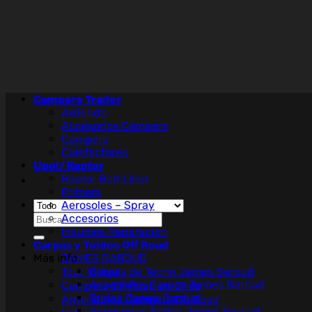
Saltar
al
contenido
Campers Trailer
Arriendo
Accesorios Campers
Campers
Calefactores
Upol/Raptor
Raptor Bed Liner
Primers
Aerosoles – Spray
Buscar
Accesorios
por:
Insumos Reparacion
Carpas y Toldos Off Road
Más info
JAMES BAROUD
Tour Virtual
Carpas de Techo James Baroud
Accesorios Carpas James Baroud
Campers Off Road en Chile
Toldos James Baroud
Arriendo de Campers Off Road
Accesorios Toldos James Baroud