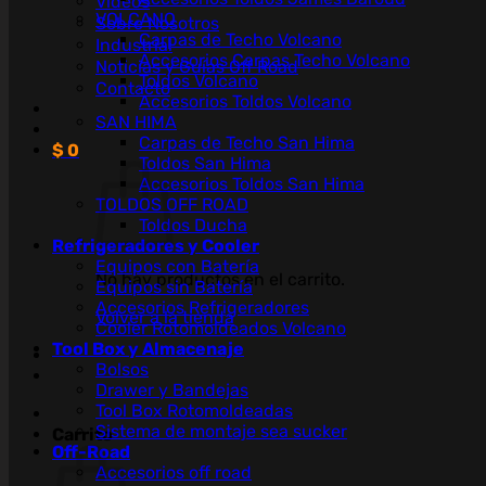
Videos
VOLCANO
Sobre Nosotros
Carpas de Techo Volcano
Industrial
Accesorios Carpas Techo Volcano
Noticias y Guías Off Road
Toldos Volcano
Contacto
Accesorios Toldos Volcano
SAN HIMA
Carpas de Techo San Hima
$
0
Toldos San Hima
Accesorios Toldos San Hima
TOLDOS OFF ROAD
Toldos Ducha
Refrigeradores y Cooler
Equipos con Batería
No hay productos en el carrito.
Equipos sin Batería
Accesorios Refrigeradores
Volver a la tienda
Cooler Rotomoldeados Volcano
Tool Box y Almacenaje
Bolsos
Drawer y Bandejas
Tool Box Rotomoldeadas
Sistema de montaje sea sucker
Carrito
Off-Road
Accesorios off road