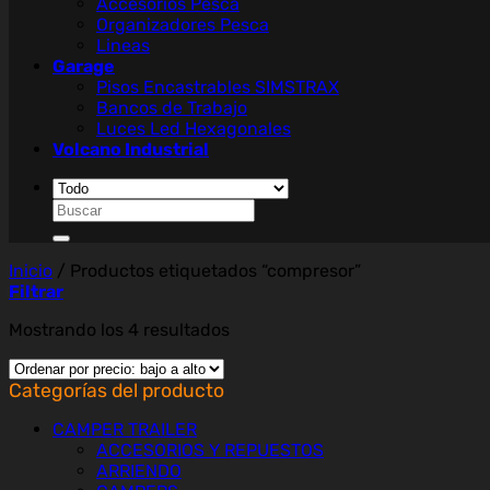
Accesorios Pesca
Organizadores Pesca
Lineas
Garage
Pisos Encastrables SIMSTRAX
Bancos de Trabajo
Luces Led Hexagonales
Volcano Industrial
Buscar
por:
Inicio
/
Productos etiquetados “compresor”
Filtrar
Ordenado
Mostrando los 4 resultados
por
precio:
Categorías del producto
bajo
a
CAMPER TRAILER
alto
ACCESORIOS Y REPUESTOS
ARRIENDO