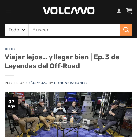
Saltar
al
contenido
Buscar
por:
BLOG
Viajar lejos… y llegar bien | Ep. 3 de
Leyendas del Off‑Road
POSTED ON
07/08/2025
BY
COMUNICACIONES
07
Ago