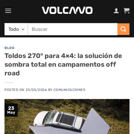
Saltar
al
contenido
Buscar
por:
BLOG
Toldos 270° para 4×4: la solución de
sombra total en campamentos off
road
POSTED ON
23/05/2026
BY
COMUNICACIONES
23
May