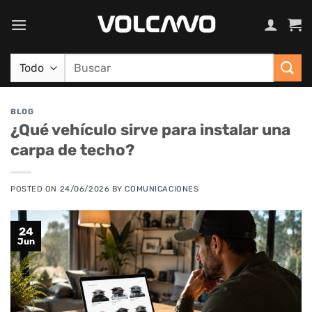
Saltar
al
contenido
Buscar
por:
BLOG
¿Qué vehículo sirve para instalar una
carpa de techo?
POSTED ON
24/06/2026
BY
COMUNICACIONES
24
Jun