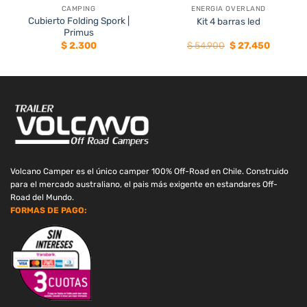
CAMPING
ENERGIA OVERLAND
50%
Cubierto Folding Spork |
Kit 4 barras led
Primus
El
El
$
2.300
$
54.900
$
27.450
precio
precio
original
actual
era:
es:
$ 54.900.
$ 27.450
Volcano Camper es el único camper 100% Off-Road en Chile. Construido
para el mercado australiano, el pais más exigente en estandares Off-
Road del Mundo.
FORMAS DE PAGO: