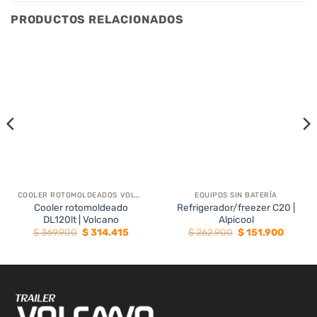
PRODUCTOS RELACIONADOS
COOLER ROTOMOLDEADOS VOLCANO
EQUIPOS SIN BATERÍA
15%
42%
Cooler rotomoldeado
Refrigerador/freezer C20 |
DL120lt | Volcano
Alpicool
El
El
El
El
$
369.900
$
314.415
$
262.900
$
151.900
precio
precio
precio
precio
original
actual
original
actual
era:
es:
era:
es:
$ 369.900.
$ 314.415.
$ 262.900.
$ 151.9