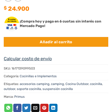
$
24.900
¡Compra hoy y paga en 6 cuotas sin interés con
Mercado Pago!
Añadir al carrito
Calcular costo de envío
SKU:
1617139099503
Categoría:
Cocinillas e Implementos
Etiquetas:
accesorios camping
,
camping
,
Cocina Outdoor
,
cocinilla
,
outdoor
,
soporte cocinilla
,
suspensión cocinilla
Marca:
Primus