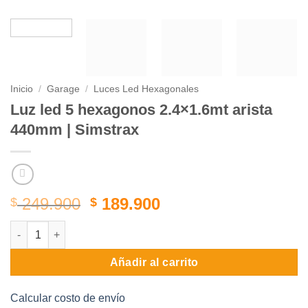
Inicio
/
Garage
/
Luces Led Hexagonales
Luz led 5 hexagonos 2.4×1.6mt arista
440mm | Simstrax
El
El
249.900
189.900
$
$
precio
precio
Luz led 5 hexagonos 2.4x1.6mt arista 440mm | Simstrax cantida
original
actual
era:
es:
Añadir al carrito
$ 249.900.
$ 189.900.
Calcular costo de envío