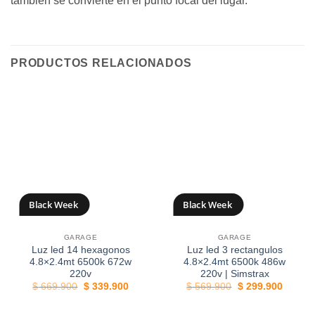
también se convierte en el punto focal del lugar.
PRODUCTOS RELACIONADOS
Black Week
Black Week
GARAGE
GARAGE
49%
47%
Luz led 14 hexagonos
Luz led 3 rectangulos
4.8×2.4mt 6500k 672w
4.8×2.4mt 6500k 486w
220v
220v | Simstrax
El
El
El
El
$
669.900
$
339.900
$
569.900
$
299.900
precio
precio
precio
precio
original
actual
original
actual
era:
es:
era:
es: