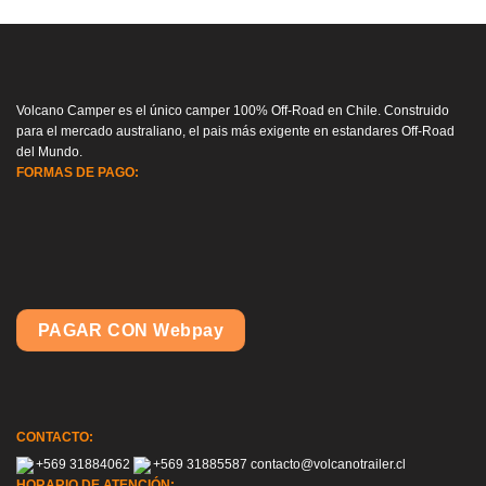
$ 669.900.
$ 339.900.
$ 569.900.
$ 299.
Volcano Camper es el único camper 100% Off-Road en Chile. Construido
para el mercado australiano, el pais más exigente en estandares Off-Road
del Mundo.
FORMAS DE PAGO:
PAGAR CON Webpay
CONTACTO:
+569 31884062
+569 31885587
contacto@volcanotrailer.cl
HORARIO DE ATENCIÓN: