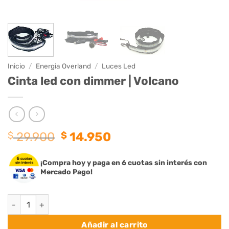
Inicio
/
Energia Overland
/
Luces Led
Cinta led con dimmer | Volcano
El
El
$
29.900
$
14.950
precio
precio
original
actual
¡Compra hoy y paga en 6 cuotas sin interés con
era:
es:
Mercado Pago!
$ 29.900.
$ 14.950.
Cinta led con dimmer | Volcano cantidad
Añadir al carrito