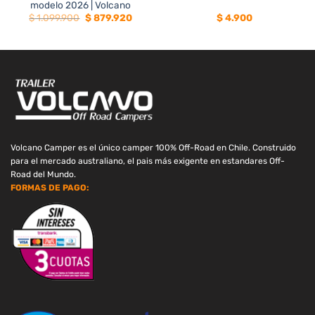
modelo 2026 | Volcano
El
El
$
1.099.900
$
879.920
$
4.900
precio
precio
original
actual
era:
es:
$ 1.099.900.
$ 879.920.
Volcano Camper es el único camper 100% Off-Road en Chile. Construido
para el mercado australiano, el pais más exigente en estandares Off-
Road del Mundo.
FORMAS DE PAGO: