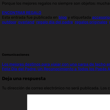
Porque los mejores regalos no siempre son objetos: muchas
ENCONTRAR REGALO
Esta entrada fue publicada en
blog
y etiquetada
accesori
outdoor
,
overland
,
regalo día del padre
,
regalos originales
,
Comunicaciones
Los mejores destinos para viajar con una carpa de techo e
Feliz Día del Padre: Un Reconocimiento a Todos los Papás 
Deja una respuesta
Tu dirección de correo electrónico no será publicada.
Los 