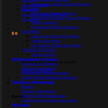
Videos
Accesorios Toldos James Baroud
Sobre Nosotros
VOLCANO
Industrial
Carpas de Techo Volcano
Noticias y Guías Off Road
Accesorios Carpas Techo Volcano
Contacto
Toldos Volcano
Accesorios Toldos Volcano
SAN HIMA
$
0
Carpas de Techo San Hima
Toldos San Hima
Accesorios Toldos San Hima
TOLDOS OFF ROAD
Toldos Ducha
Refrigeradores y Cooler
No hay productos en el carrito.
Equipos con Batería
Equipos sin Batería
Volver a la tienda
Accesorios Refrigeradores
Cooler Rotomoldeados Volcano
Tool Box y Almacenaje
Bolsos
Drawer y Bandejas
Tool Box Rotomoldeadas
Carrito
Sistema de montaje sea sucker
Off-Road