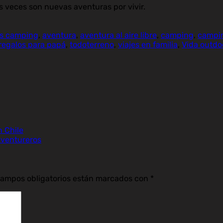
 veces son nuevas aventuras por vivir.
os camping
,
aventura
,
aventura al aire libre
,
camping
,
campin
regalos para papá
,
todoterreno
,
viajes en familia
,
Vida outdo
n Chile
Aventureros
campos obligatorios están marcados con
*