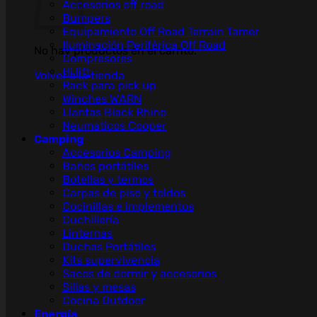
Accesorios off road
Bumpers
Equipamiento Off Road Terrain Tamer
Iluminación Periférica Off Road
No hay productos en el carrito.
Compresores
Hi lift
Volver a la tienda
Rack para pick up
Winches WARN
Llantas Black Rhino
Neumaticos Cooper
Camping
Accesorios Camping
Baños portátiles
Botellas y termos
Carpas de piso y toldos
Cocinillas e implementos
Cuchillería
Linternas
Duchas Portátiles
Kits supervivencia
Sacos de dormir y accesorios
Sillas y mesas
Cocina Outdoor
Energía