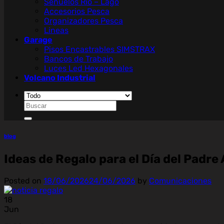
Señuelos Rio – Lago
Accesorios Pesca
Organizadores Pesca
Lineas
Garage
Pisos Encastrables SIMSTRAX
Bancos de Trabajo
Luces Led Hexagonales
Volcano Industrial
Buscar
por:
blog
Ideas de Regalo para el Día del Padre
Posted on
18/06/2026
24/06/2026
by
Comunicaciones
18
Jun