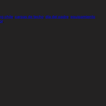
g chile
,
carpas de techo
,
día del padre
,
equipamiento
or
.