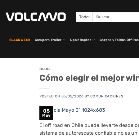
Saltar
al
Buscar
contenido
por:
BLACK WEEK
Campers Trailer
Upol/Raptor
Carpas y Toldos Off Ro
BLOG
Cómo elegir el mejor wi
POSTED ON
05/05/2026
BY
COMUNICACIONES
05
May
El off road en Chile puede llevarte desde d
sistema de autorescate confiable no es un 