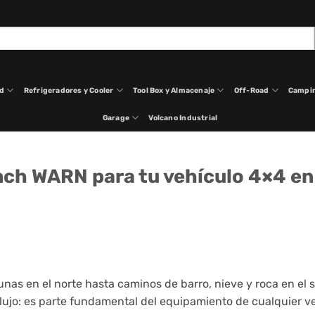
ad
Refrigeradores y Cooler
Tool Box y Almacenaje
Off-Road
Campi
Garage
Volcano Industrial
nch WARN para tu vehículo 4×4 en
unas en el norte hasta caminos de barro, nieve y roca en el s
lujo: es parte fundamental del equipamiento de cualquier v