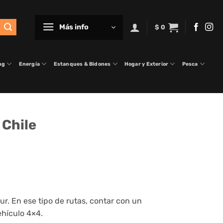
Más info
$
0
ng
Energía
Estanques & Bidones
Hogar y Exterior
Pesca
 Chile
ur. En ese tipo de rutas, contar con un
ehículo 4×4.