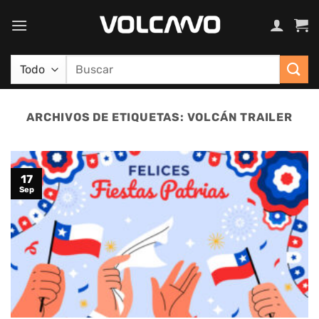
Saltar
al
contenido
Buscar
por:
ARCHIVOS DE ETIQUETAS:
VOLCÁN TRAILER
17
Sep