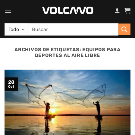
Saltar
al
contenido
Buscar
por:
ARCHIVOS DE ETIQUETAS:
EQUIPOS PARA
DEPORTES AL AIRE LIBRE
28
Oct