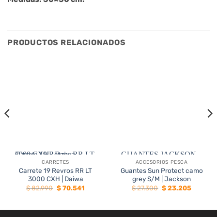
PRODUCTOS RELACIONADOS
CARRETES
ACCESORIOS PESCA
15%
15%
Carrete 19 Revros RR LT
Guantes Sun Protect camo
3000 CXH | Daiwa
grey S/M | Jackson
El
El
El
El
$
82.990
$
70.541
$
27.300
$
23.205
precio
precio
precio
precio
original
actual
original
actual
era:
es:
era:
es:
5.
$ 82.990.
$ 70.541.
$ 27.300.
$ 23.205