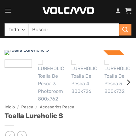
Saltar
al
contenido
Buscar
por:
15%
Inicio
/
Pesca
/
Accesorios Pesca
Toalla Lureholic S