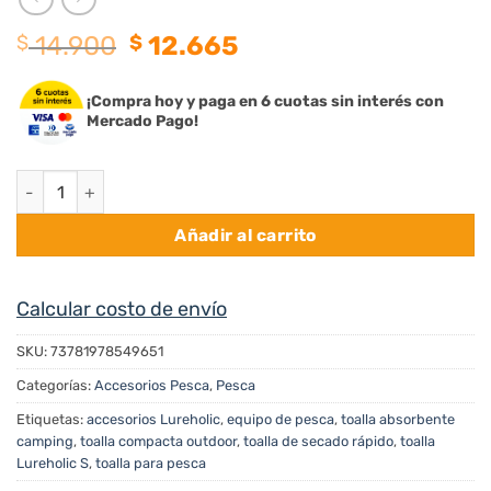
El
El
$
14.900
$
12.665
precio
precio
original
actual
¡Compra hoy y paga en 6 cuotas sin interés con
era:
es:
Mercado Pago!
$ 14.900.
$ 12.665.
Toalla Lureholic S cantidad
Añadir al carrito
Calcular costo de envío
SKU:
73781978549651
Categorías:
Accesorios Pesca
,
Pesca
Etiquetas:
accesorios Lureholic
,
equipo de pesca
,
toalla absorbente
camping
,
toalla compacta outdoor
,
toalla de secado rápido
,
toalla
Lureholic S
,
toalla para pesca